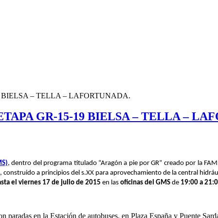
 BIELSA – TELLA – LAFORTUNADA.
TAPA GR-15-19 BIELSA – TELLA – LA
MS)
, dentro del programa titulado “Aragón a pie por GR” creado por la FAM
a, construido a principios del s.XX para aprovechamiento de la central hidrá
sta el viernes 17 de julio de 2015
en las
oficinas del GMS
de
19:00 a 21:
on paradas en la Estación de autobuses, en Plaza España y Puente Sard