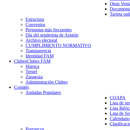
Otras Vent
Documenta
Tarjeta onl
Estructura
Convenios
Preguntas más frecuentes
Día del senderista de Aragón
Archivo electoral
CUMPLIMIENTO NORMATIVO
Transparencia
Identidad FAM
Clubes
Clubes FAM
Huesca
Teruel
Zaragoza
Administración Clubes
Comités
Andadas Populares
COAPA
Liga de se
Liga Ibéri
Liga de S
Calendario
Clasificaci
Barrancos