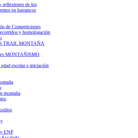
y reflexiones de los
entos en barrancos
ón de Competiciones
 recorridos y homologación
o
S TRAIL MONTAÑA
l es MONTAÑISMO
edad escolar e iniciación
montaña
o
or montaña
tos
uxilios
ly
s y ENP
 Escalada