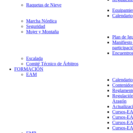
Raquetas de Nieve
Equipamien
Calendario
Marcha Nórdica
Seguridad
Mujer y Montaña
Plan de Ig
Manifiesto 
participaci
Encuentros
Escalada
Comité Técnico de Árbitros
FORMACIÓN
EAM
Calendario
Contenidos
Reglament
Regulación
Aragón
Actualizac
Cursos-E
Cursos-E
Cursos-E
Cursos-E