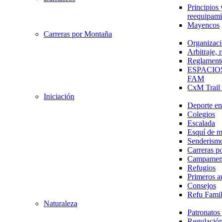
Principios 
reequipami
Mayencos
Carreras por Montaña
Organizaci
Arbitraje,
Reglament
ESPACIO
FAM
CxM Trai
Iniciación
Deporte en 
Colegios
Escalada
Esquí de 
Senderism
Carreras p
Campamen
Refugios
Primeros a
Consejos
Refu Fami
Naturaleza
Patronato
Regulación