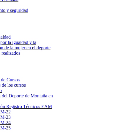
to y seguridad
ualdad
por la igualdad y la
ón de la mujer en el deporte
 realizados
 de Cursos
 de los cursos
o
 del Deporte de Montaña en
ión Registro Técnicos EAM
AM-22
AM-23
AM-24
AM-25