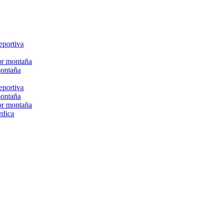
eportiva
or montaña
montaña
eportiva
montaña
or montaña
rdica