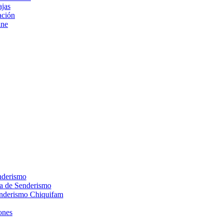
ajas
ción
ine
nderismo
ca de Senderismo
enderismo Chiquifam
ones