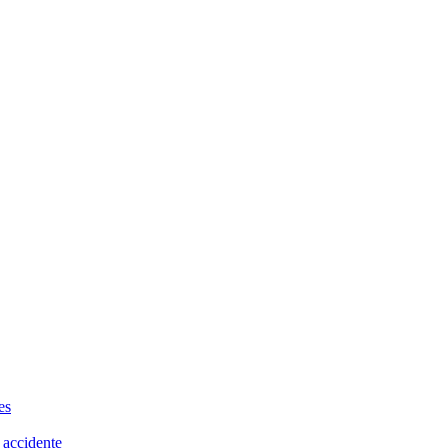
es
 accidente