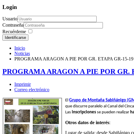
Login
Usuario
Contraseña
Recuérdeme
Identificarse
Inicio
Noticias
PROGRAMA ARAGON A PIE POR GR. ETAPA GR-15-19
PROGRAMA ARAGON A PIE POR GR. E
Imprimir
Correo electrónico
El
Grupo de Montaña Sabiñánigo (G
que discurre paralelo al Canal del Cinc
Las
inscripciones
se pueden realizar
ha
Otros datos de interés
:
Lugar de salida: desde Sabiñánigo c