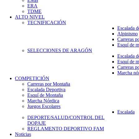
EMB
ERA
TDME
ALTO NIVEL
TECNIFICACIÓN
Escalada d
Alpinismo
Carreras p
Esquí de 
SELECCIONES DE ARAGÓN
Escalada d
Esquí de 
Carreras p
Marcha nó
COMPETICIÓN
Carreras por Montaña
Escalada Deportiva
Esquí de Montaña
Marcha Nórdica
Juegos Escolares
Escalada
DEPORTE/SALUD/CONTROL DEL
DOPAJE
REGLAMENTO DEPORTIVO FAM
Noticias