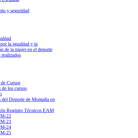
to y seguridad
ualdad
por la igualdad y la
ón de la mujer en el deporte
 realizados
 de Cursos
 de los cursos
o
 del Deporte de Montaña en
ión Registro Técnicos EAM
AM-22
AM-23
AM-24
AM-25