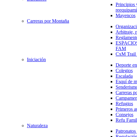
Principios 
reequipami
Mayencos
Carreras por Montaña
Organizaci
Arbitraje,
Reglament
ESPACIO
FAM
CxM Trai
Iniciación
Deporte en 
Colegios
Escalada
Esquí de 
Senderism
Carreras p
Campamen
Refugios
Primeros a
Consejos
Refu Fami
Naturaleza
Patronato
Regulación