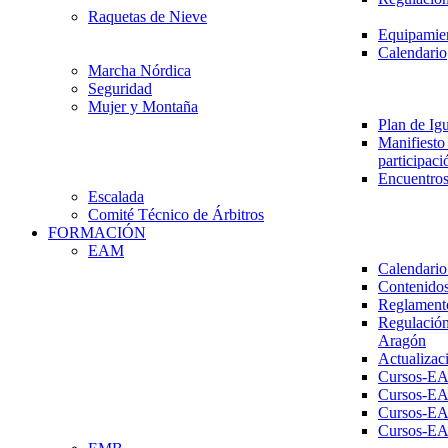
Raquetas de Nieve
Equipamien
Calendario
Marcha Nórdica
Seguridad
Mujer y Montaña
Plan de Ig
Manifiesto 
participaci
Encuentros
Escalada
Comité Técnico de Árbitros
FORMACIÓN
EAM
Calendario
Contenidos
Reglament
Regulación
Aragón
Actualizac
Cursos-E
Cursos-E
Cursos-E
Cursos-E