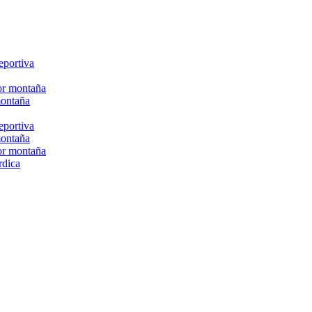
eportiva
or montaña
montaña
eportiva
montaña
or montaña
rdica