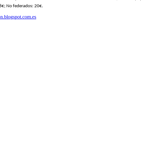
8€; No federados: 20€.
on.blogspot.com.es