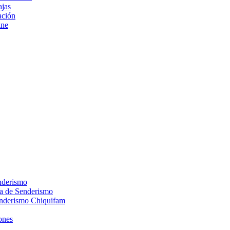
ajas
ción
ine
nderismo
ca de Senderismo
enderismo Chiquifam
ones