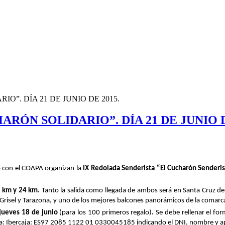
”. DÍA 21 DE JUNIO DE 2015.
RÓN SOLIDARIO”. DÍA 21 DE JUNIO D
o con el COAPA organizan la
IX Redolada Senderista “El Cucharón Senderi
2 km y
24 km.
Tanto la salida como llegada de ambos será en Santa Cruz de 
, Grisel y Tarazona, y uno de los mejores balcones panorámicos de la comar
jueves 18 de junio
(para los 100 primeros regalo)
.
Se debe rellenar el for
a:
Ibercaja: ES97 2085 1122 01 0330045185 indicando el DNI, nombre y ap