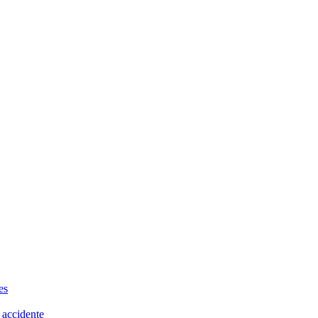
es
 accidente