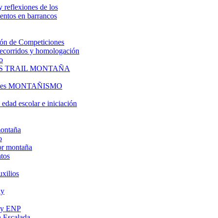
y reflexiones de los
entos en barrancos
ón de Competiciones
 recorridos y homologación
o
S TRAIL MONTAÑA
l es MONTAÑISMO
edad escolar e iniciación
montaña
o
or montaña
tos
uxilios
ly
s y ENP
 Escalada