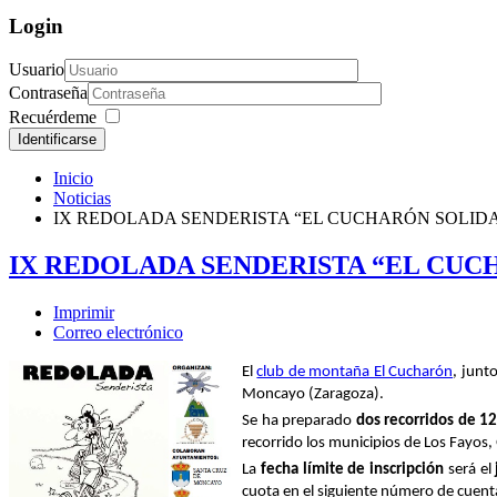
Login
Usuario
Contraseña
Recuérdeme
Identificarse
Inicio
Noticias
IX REDOLADA SENDERISTA “EL CUCHARÓN SOLIDARIO
IX REDOLADA SENDERISTA “EL CUCHA
Imprimir
Correo electrónico
El
club de montaña El Cucharón
, junt
Moncayo (Zaragoza).
Se ha preparado
dos
recorridos de 1
recorrido los municipios de Los Fayos
La
fecha límite de inscripción
será el
cuota en el siguiente número de cuent