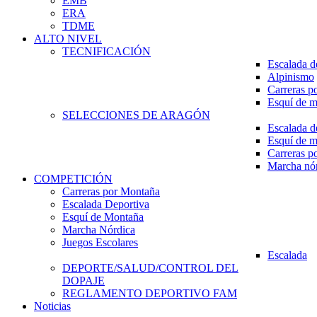
EMB
ERA
TDME
ALTO NIVEL
TECNIFICACIÓN
Escalada d
Alpinismo
Carreras p
Esquí de 
SELECCIONES DE ARAGÓN
Escalada d
Esquí de 
Carreras p
Marcha nó
COMPETICIÓN
Carreras por Montaña
Escalada Deportiva
Esquí de Montaña
Marcha Nórdica
Juegos Escolares
Escalada
DEPORTE/SALUD/CONTROL DEL
DOPAJE
REGLAMENTO DEPORTIVO FAM
Noticias