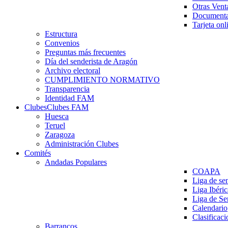
Otras Vent
Documenta
Tarjeta onl
Estructura
Convenios
Preguntas más frecuentes
Día del senderista de Aragón
Archivo electoral
CUMPLIMIENTO NORMATIVO
Transparencia
Identidad FAM
Clubes
Clubes FAM
Huesca
Teruel
Zaragoza
Administración Clubes
Comités
Andadas Populares
COAPA
Liga de se
Liga Ibéri
Liga de S
Calendario
Clasificaci
Barrancos