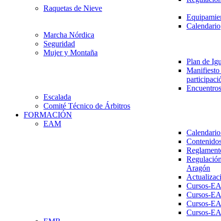
Raquetas de Nieve
Equipamien
Calendario
Marcha Nórdica
Seguridad
Mujer y Montaña
Plan de Ig
Manifiesto 
participaci
Encuentros
Escalada
Comité Técnico de Árbitros
FORMACIÓN
EAM
Calendario
Contenidos
Reglament
Regulación
Aragón
Actualizac
Cursos-E
Cursos-E
Cursos-E
Cursos-E