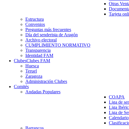
Otras Vent
Documenta
Tarjeta onl
Estructura
Convenios
Preguntas más frecuentes
Día del senderista de Aragón
Archivo electoral
CUMPLIMIENTO NORMATIVO
Transparencia
Identidad FAM
Clubes
Clubes FAM
Huesca
Teruel
Zaragoza
Administración Clubes
Comités
Andadas Populares
COAPA
Liga de se
Liga Ibéri
Liga de S
Calendario
Clasificaci
Barrancos