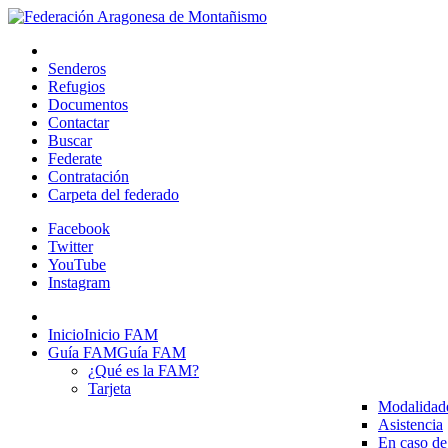
Senderos
Refugios
Documentos
Contactar
Buscar
Federate
Contratación
Carpeta del federado
Facebook
Twitter
YouTube
Instagram
Inicio
Inicio FAM
Guía FAM
Guía FAM
¿Qué es la FAM?
Tarjeta
Modalidad
Asistencia
En caso de