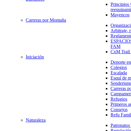
Principios 
reequipami
Mayencos
Carreras por Montaña
Organizaci
Arbitraje,
Reglament
ESPACIO
FAM
CxM Trai
Iniciación
Deporte en 
Colegios
Escalada
Esquí de 
Senderism
Carreras p
Campamen
Refugios
Primeros a
Consejos
Refu Fami
Naturaleza
Patronato
Regulación