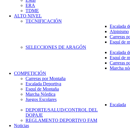
EMB
ERA
TDME
ALTO NIVEL
TECNIFICACIÓN
Escalada d
Alpinismo
Carreras p
Esquí de 
SELECCIONES DE ARAGÓN
Escalada d
Esquí de 
Carreras p
Marcha nó
COMPETICIÓN
Carreras por Montaña
Escalada Deportiva
Esquí de Montaña
Marcha Nórdica
Juegos Escolares
Escalada
DEPORTE/SALUD/CONTROL DEL
DOPAJE
REGLAMENTO DEPORTIVO FAM
Noticias