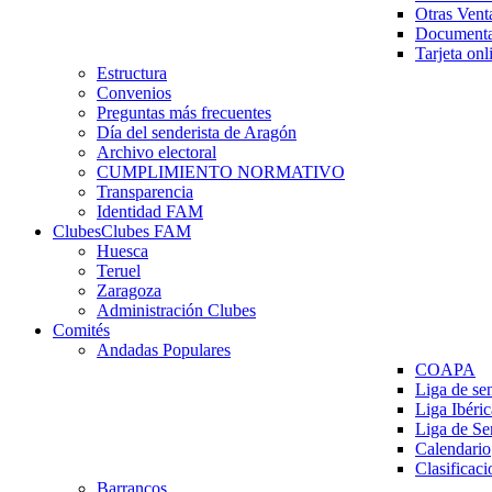
Otras Vent
Documenta
Tarjeta onl
Estructura
Convenios
Preguntas más frecuentes
Día del senderista de Aragón
Archivo electoral
CUMPLIMIENTO NORMATIVO
Transparencia
Identidad FAM
Clubes
Clubes FAM
Huesca
Teruel
Zaragoza
Administración Clubes
Comités
Andadas Populares
COAPA
Liga de se
Liga Ibéri
Liga de S
Calendario
Clasificaci
Barrancos