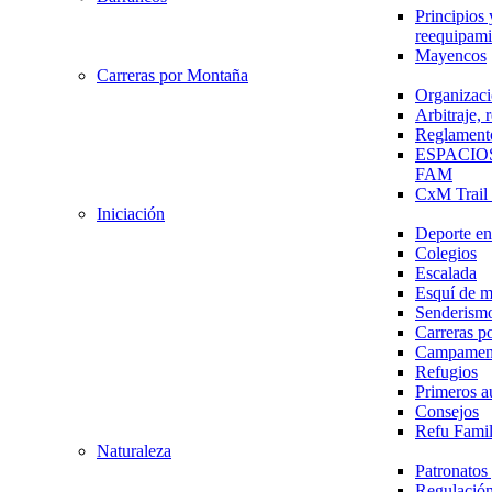
Principios 
reequipami
Mayencos
Carreras por Montaña
Organizaci
Arbitraje,
Reglament
ESPACIO
FAM
CxM Trai
Iniciación
Deporte en 
Colegios
Escalada
Esquí de 
Senderism
Carreras p
Campamen
Refugios
Primeros a
Consejos
Refu Fami
Naturaleza
Patronato
Regulación