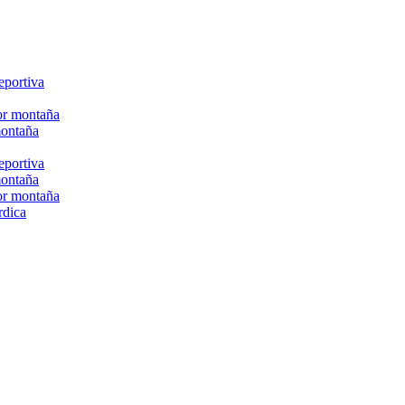
eportiva
or montaña
montaña
eportiva
montaña
or montaña
rdica