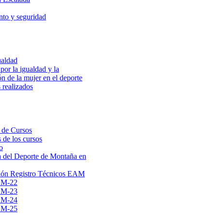
to y seguridad
ualdad
por la igualdad y la
ón de la mujer en el deporte
 realizados
 de Cursos
 de los cursos
o
 del Deporte de Montaña en
ión Registro Técnicos EAM
AM-22
AM-23
AM-24
AM-25