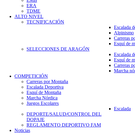
EMB
ERA
TDME
ALTO NIVEL
TECNIFICACIÓN
Escalada d
Alpinismo
Carreras p
Esquí de 
SELECCIONES DE ARAGÓN
Escalada d
Esquí de 
Carreras p
Marcha nó
COMPETICIÓN
Carreras por Montaña
Escalada Deportiva
Esquí de Montaña
Marcha Nórdica
Juegos Escolares
Escalada
DEPORTE/SALUD/CONTROL DEL
DOPAJE
REGLAMENTO DEPORTIVO FAM
Noticias