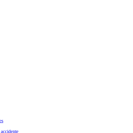
es
 accidente