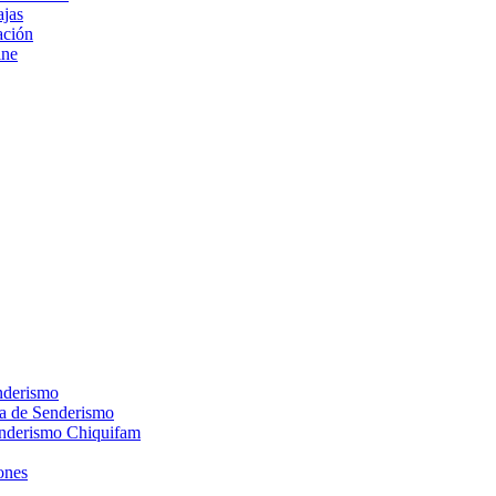
ajas
ción
ine
nderismo
ca de Senderismo
enderismo Chiquifam
ones