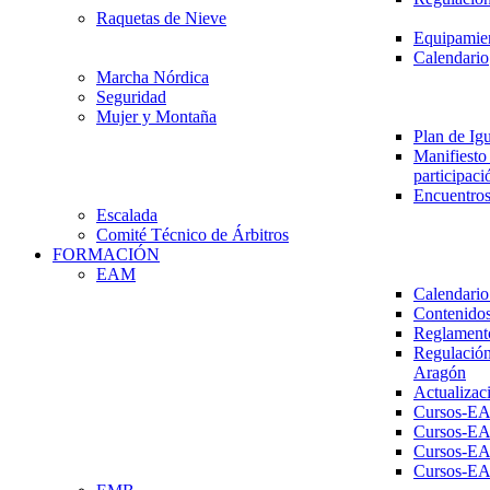
Raquetas de Nieve
Equipamien
Calendario
Marcha Nórdica
Seguridad
Mujer y Montaña
Plan de Ig
Manifiesto 
participaci
Encuentros
Escalada
Comité Técnico de Árbitros
FORMACIÓN
EAM
Calendario
Contenidos
Reglament
Regulación
Aragón
Actualizac
Cursos-E
Cursos-E
Cursos-E
Cursos-E