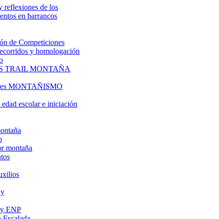
y reflexiones de los
entos en barrancos
ón de Competiciones
 recorridos y homologación
o
S TRAIL MONTAÑA
l es MONTAÑISMO
edad escolar e iniciación
montaña
o
or montaña
tos
uxilios
ly
s y ENP
 Escalada