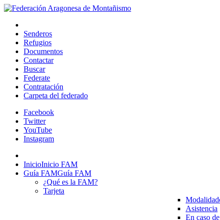
Senderos
Refugios
Documentos
Contactar
Buscar
Federate
Contratación
Carpeta del federado
Facebook
Twitter
YouTube
Instagram
Inicio
Inicio FAM
Guía FAM
Guía FAM
¿Qué es la FAM?
Tarjeta
Modalidad
Asistencia
En caso de