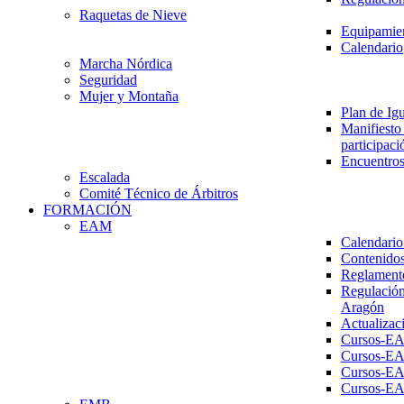
Raquetas de Nieve
Equipamien
Calendario
Marcha Nórdica
Seguridad
Mujer y Montaña
Plan de Ig
Manifiesto 
participaci
Encuentros
Escalada
Comité Técnico de Árbitros
FORMACIÓN
EAM
Calendario
Contenidos
Reglament
Regulación
Aragón
Actualizac
Cursos-E
Cursos-E
Cursos-E
Cursos-E