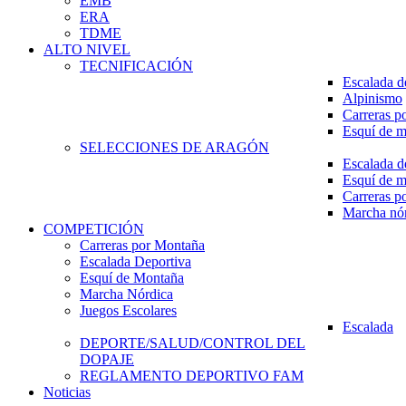
EMB
ERA
TDME
ALTO NIVEL
TECNIFICACIÓN
Escalada d
Alpinismo
Carreras p
Esquí de 
SELECCIONES DE ARAGÓN
Escalada d
Esquí de 
Carreras p
Marcha nó
COMPETICIÓN
Carreras por Montaña
Escalada Deportiva
Esquí de Montaña
Marcha Nórdica
Juegos Escolares
Escalada
DEPORTE/SALUD/CONTROL DEL
DOPAJE
REGLAMENTO DEPORTIVO FAM
Noticias