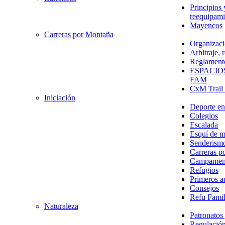
Principios 
reequipami
Mayencos
Carreras por Montaña
Organizaci
Arbitraje,
Reglament
ESPACIO
FAM
CxM Trai
Iniciación
Deporte en 
Colegios
Escalada
Esquí de 
Senderism
Carreras p
Campamen
Refugios
Primeros a
Consejos
Refu Fami
Naturaleza
Patronato
Regulación