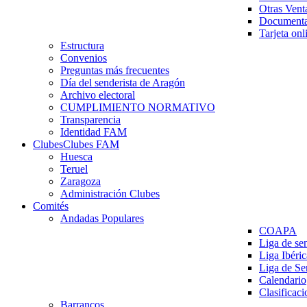
Otras Vent
Documenta
Tarjeta onl
Estructura
Convenios
Preguntas más frecuentes
Día del senderista de Aragón
Archivo electoral
CUMPLIMIENTO NORMATIVO
Transparencia
Identidad FAM
Clubes
Clubes FAM
Huesca
Teruel
Zaragoza
Administración Clubes
Comités
Andadas Populares
COAPA
Liga de se
Liga Ibéri
Liga de S
Calendario
Clasificaci
Barrancos