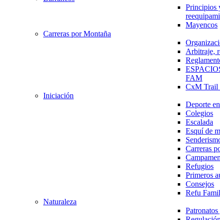
Principios 
reequipami
Mayencos
Carreras por Montaña
Organizaci
Arbitraje,
Reglament
ESPACIO
FAM
CxM Trai
Iniciación
Deporte en 
Colegios
Escalada
Esquí de 
Senderism
Carreras p
Campamen
Refugios
Primeros a
Consejos
Refu Fami
Naturaleza
Patronato
Regulación