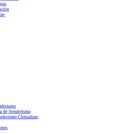
ajas
ción
ine
nderismo
ca de Senderismo
enderismo Chiquifam
ones