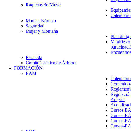
Raquetas de Nieve
Equipamien
Calendario
Marcha Nórdica
Seguridad
Mujer y Montaña
Plan de Ig
Manifiesto 
participaci
Encuentros
Escalada
Comité Técnico de Árbitros
FORMACIÓN
EAM
Calendario
Contenidos
Reglament
Regulación
Aragón
Actualizac
Cursos-E
Cursos-E
Cursos-E
Cursos-E