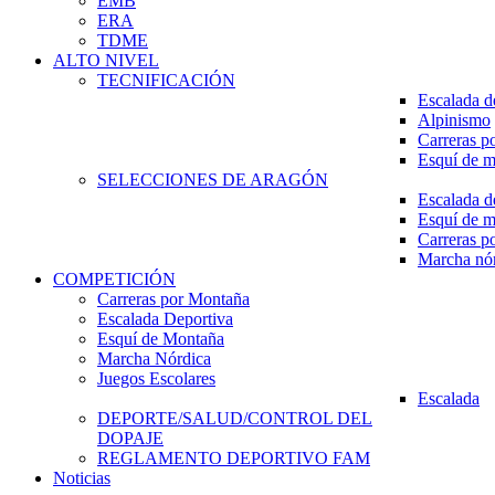
EMB
ERA
TDME
ALTO NIVEL
TECNIFICACIÓN
Escalada d
Alpinismo
Carreras p
Esquí de 
SELECCIONES DE ARAGÓN
Escalada d
Esquí de 
Carreras p
Marcha nó
COMPETICIÓN
Carreras por Montaña
Escalada Deportiva
Esquí de Montaña
Marcha Nórdica
Juegos Escolares
Escalada
DEPORTE/SALUD/CONTROL DEL
DOPAJE
REGLAMENTO DEPORTIVO FAM
Noticias