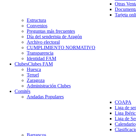
Otras Vent
Documenta
Tarjeta onl
Estructura
Convenios
Preguntas más frecuentes
Día del senderista de Aragón
Archivo electoral
CUMPLIMIENTO NORMATIVO
Transparencia
Identidad FAM
Clubes
Clubes FAM
Huesca
Teruel
Zaragoza
Administración Clubes
Comités
Andadas Populares
COAPA
Liga de se
Liga Ibéri
Liga de S
Calendario
Clasificaci
Barrancos