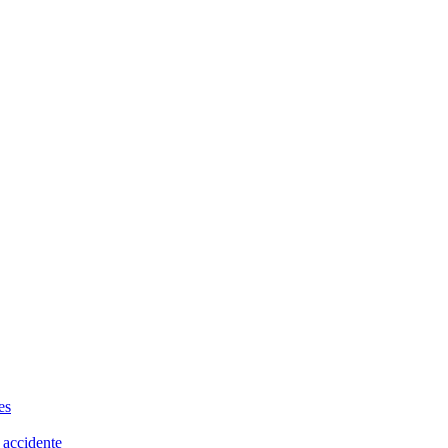
es
 accidente