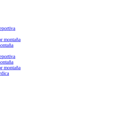
eportiva
or montaña
montaña
eportiva
montaña
or montaña
rdica