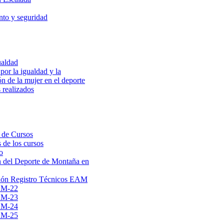
to y seguridad
ualdad
por la igualdad y la
ón de la mujer en el deporte
 realizados
 de Cursos
 de los cursos
o
 del Deporte de Montaña en
ión Registro Técnicos EAM
AM-22
AM-23
AM-24
AM-25