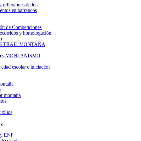
y reflexiones de los
entos en barrancos
ón de Competiciones
 recorridos y homologación
o
S TRAIL MONTAÑA
l es MONTAÑISMO
edad escolar e iniciación
montaña
o
or montaña
tos
uxilios
ly
s y ENP
 Escalada