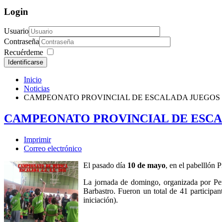
Login
Usuario
Contraseña
Recuérdeme
Identificarse
Inicio
Noticias
CAMPEONATO PROVINCIAL DE ESCALADA JUEGOS 
CAMPEONATO PROVINCIAL DE ESCA
Imprimir
Correo electrónico
El pasado día
10 de mayo
, en el pabelllón
La jornada de domingo, organizada por Peñ
Barbastro. Fueron un total de 41 participan
iniciación).