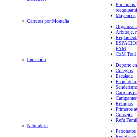
Principios 
reequipami
Mayencos
Carreras por Montaña
Organizaci
Arbitraje,
Reglament
ESPACIO
FAM
CxM Trai
Iniciación
Deporte en 
Colegios
Escalada
Esquí de 
Senderism
Carreras p
Campamen
Refugios
Primeros a
Consejos
Refu Fami
Naturaleza
Patronato
Regulación