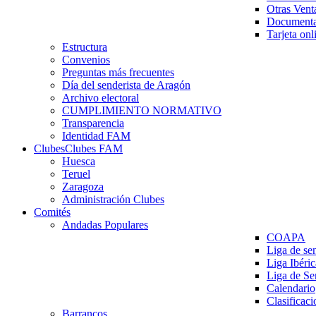
Otras Vent
Documenta
Tarjeta onl
Estructura
Convenios
Preguntas más frecuentes
Día del senderista de Aragón
Archivo electoral
CUMPLIMIENTO NORMATIVO
Transparencia
Identidad FAM
Clubes
Clubes FAM
Huesca
Teruel
Zaragoza
Administración Clubes
Comités
Andadas Populares
COAPA
Liga de se
Liga Ibéri
Liga de S
Calendario
Clasificaci
Barrancos