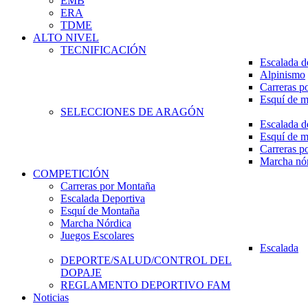
EMB
ERA
TDME
ALTO NIVEL
TECNIFICACIÓN
Escalada d
Alpinismo
Carreras p
Esquí de 
SELECCIONES DE ARAGÓN
Escalada d
Esquí de 
Carreras p
Marcha nó
COMPETICIÓN
Carreras por Montaña
Escalada Deportiva
Esquí de Montaña
Marcha Nórdica
Juegos Escolares
Escalada
DEPORTE/SALUD/CONTROL DEL
DOPAJE
REGLAMENTO DEPORTIVO FAM
Noticias