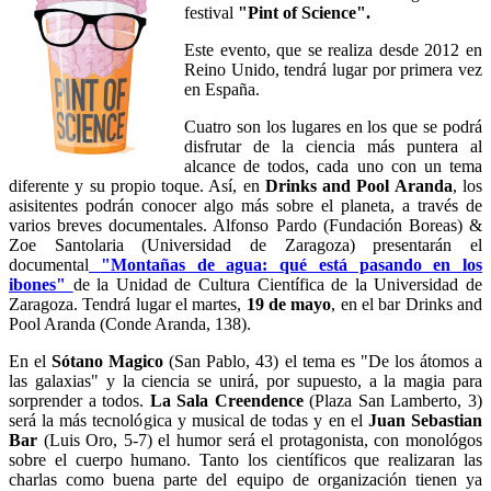
festival
"Pint of Science".
Este evento, que se realiza desde 2012 en
Reino Unido, tendrá lugar por primera vez
en España.
Cuatro son los lugares en los que se podrá
disfrutar de la ciencia más puntera al
alcance de todos, cada uno con un tema
diferente y su propio toque. Así, en
Drinks and Pool Aranda
, los
asisitentes podrán conocer algo más sobre el planeta, a través de
varios breves documentales. Alfonso Pardo (Fundación Boreas) &
Zoe Santolaria (Universidad de Zaragoza) presentarán el
documental
"Montañas de agua: qué está pasando en los
ibones"
de la Unidad de Cultura Científica de la Universidad de
Zaragoza. Tendrá lugar el martes,
19 de mayo
, en el bar Drinks and
Pool Aranda (Conde Aranda, 138).
En el
Sótano Magico
(San Pablo, 43) el tema es "De los átomos a
las galaxias" y la ciencia se unirá, por supuesto, a la magia para
sorprender a todos.
La Sala Creendence
(Plaza San Lamberto, 3)
será la más tecnológica y musical de todas y en el
Juan Sebastian
Bar
(Luis Oro, 5-7) el humor será el protagonista, con monológos
sobre el cuerpo humano. Tanto los científicos que realizaran las
charlas como buena parte del equipo de organización tienen ya