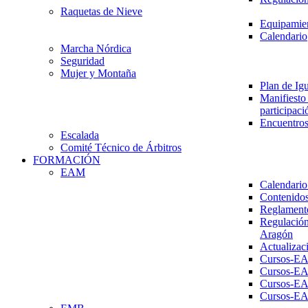
Raquetas de Nieve
Equipamien
Calendario
Marcha Nórdica
Seguridad
Mujer y Montaña
Plan de Ig
Manifiesto 
participaci
Encuentros
Escalada
Comité Técnico de Árbitros
FORMACIÓN
EAM
Calendario
Contenidos
Reglament
Regulación
Aragón
Actualizac
Cursos-E
Cursos-E
Cursos-E
Cursos-E