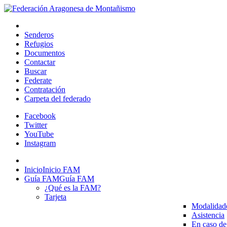
Senderos
Refugios
Documentos
Contactar
Buscar
Federate
Contratación
Carpeta del federado
Facebook
Twitter
YouTube
Instagram
Inicio
Inicio FAM
Guía FAM
Guía FAM
¿Qué es la FAM?
Tarjeta
Modalidad
Asistencia
En caso de