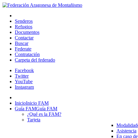
Senderos
Refugios
Documentos
Contactar
Buscar
Federate
Contratación
Carpeta del federado
Facebook
Twitter
YouTube
Instagram
Inicio
Inicio FAM
Guía FAM
Guía FAM
¿Qué es la FAM?
Tarjeta
Modalidad
Asistencia
En caso de