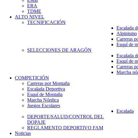
EMB
ERA
TDME
ALTO NIVEL
TECNIFICACIÓN
Escalada d
Alpinismo
Carreras p
Esquí de 
SELECCIONES DE ARAGÓN
Escalada d
Esquí de 
Carreras p
Marcha nó
COMPETICIÓN
Carreras por Montaña
Escalada Deportiva
Esquí de Montaña
Marcha Nórdica
Juegos Escolares
Escalada
DEPORTE/SALUD/CONTROL DEL
DOPAJE
REGLAMENTO DEPORTIVO FAM
Noticias