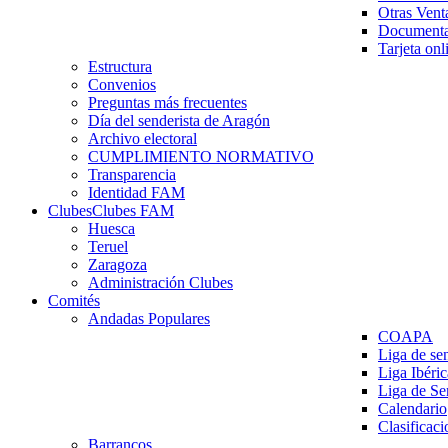
Otras Vent
Documenta
Tarjeta onl
Estructura
Convenios
Preguntas más frecuentes
Día del senderista de Aragón
Archivo electoral
CUMPLIMIENTO NORMATIVO
Transparencia
Identidad FAM
Clubes
Clubes FAM
Huesca
Teruel
Zaragoza
Administración Clubes
Comités
Andadas Populares
COAPA
Liga de se
Liga Ibéri
Liga de S
Calendario
Clasificaci
Barrancos