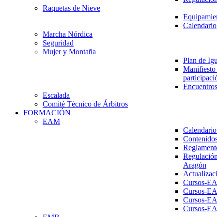
Raquetas de Nieve
Equipamien
Calendario
Marcha Nórdica
Seguridad
Mujer y Montaña
Plan de Ig
Manifiesto 
participaci
Encuentros
Escalada
Comité Técnico de Árbitros
FORMACIÓN
EAM
Calendario
Contenidos
Reglament
Regulación
Aragón
Actualizac
Cursos-E
Cursos-E
Cursos-E
Cursos-E