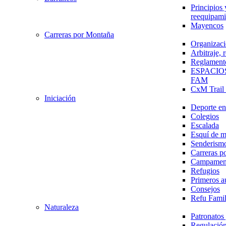
Principios 
reequipami
Mayencos
Carreras por Montaña
Organizaci
Arbitraje,
Reglament
ESPACIO
FAM
CxM Trai
Iniciación
Deporte en 
Colegios
Escalada
Esquí de 
Senderism
Carreras p
Campamen
Refugios
Primeros a
Consejos
Refu Fami
Naturaleza
Patronato
Regulación