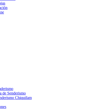
ajas
ción
ine
nderismo
ca de Senderismo
enderismo Chiquifam
ones