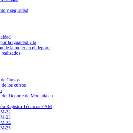
to y seguridad
ualdad
por la igualdad y la
ón de la mujer en el deporte
 realizados
 de Cursos
 de los cursos
o
 del Deporte de Montaña en
ión Registro Técnicos EAM
AM-22
AM-23
AM-24
AM-25