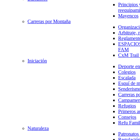
Principios 
reequipami
Mayencos
Carreras por Montaña
Organizaci
Arbitraje,
Reglament
ESPACIO
FAM
CxM Trai
Iniciación
Deporte en 
Colegios
Escalada
Esquí de 
Senderism
Carreras p
Campamen
Refugios
Primeros a
Consejos
Refu Fami
Naturaleza
Patronato
Regulación