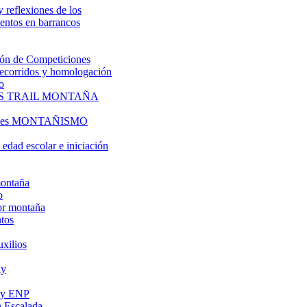
y reflexiones de los
entos en barrancos
ón de Competiciones
 recorridos y homologación
o
S TRAIL MONTAÑA
l es MONTAÑISMO
edad escolar e iniciación
montaña
o
or montaña
tos
uxilios
ly
s y ENP
 Escalada