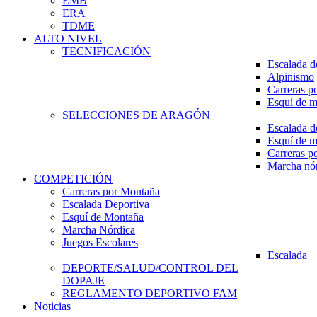
EMB
ERA
TDME
ALTO NIVEL
TECNIFICACIÓN
Escalada d
Alpinismo
Carreras p
Esquí de 
SELECCIONES DE ARAGÓN
Escalada d
Esquí de 
Carreras p
Marcha nó
COMPETICIÓN
Carreras por Montaña
Escalada Deportiva
Esquí de Montaña
Marcha Nórdica
Juegos Escolares
Escalada
DEPORTE/SALUD/CONTROL DEL
DOPAJE
REGLAMENTO DEPORTIVO FAM
Noticias