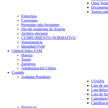
Otras Vent
Documenta
Tarjeta onl
Estructura
Convenios
Preguntas más frecuentes
Día del senderista de Aragón
Archivo electoral
CUMPLIMIENTO NORMATIVO
Transparencia
Identidad FAM
Clubes
Clubes FAM
Huesca
Teruel
Zaragoza
Administración Clubes
Comités
Andadas Populares
COAPA
Liga de se
Liga Ibéri
Liga de S
Calendario
Clasificaci
Barrancos