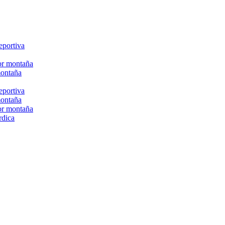
eportiva
or montaña
montaña
eportiva
montaña
or montaña
rdica