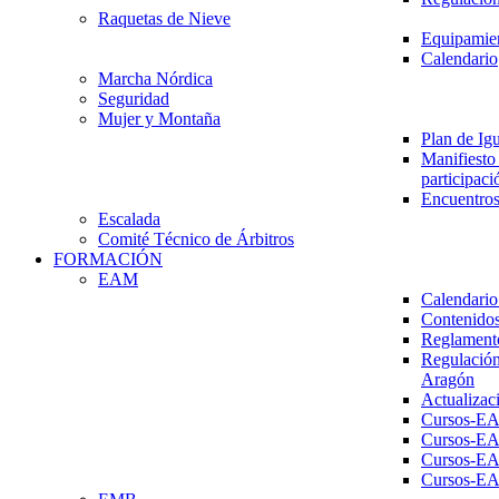
Raquetas de Nieve
Equipamien
Calendario
Marcha Nórdica
Seguridad
Mujer y Montaña
Plan de Ig
Manifiesto 
participaci
Encuentros
Escalada
Comité Técnico de Árbitros
FORMACIÓN
EAM
Calendario
Contenidos
Reglament
Regulación
Aragón
Actualizac
Cursos-E
Cursos-E
Cursos-E
Cursos-E