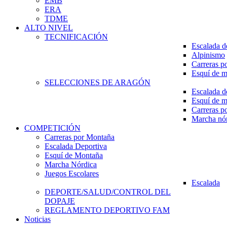
EMB
ERA
TDME
ALTO NIVEL
TECNIFICACIÓN
Escalada d
Alpinismo
Carreras p
Esquí de 
SELECCIONES DE ARAGÓN
Escalada d
Esquí de 
Carreras p
Marcha nó
COMPETICIÓN
Carreras por Montaña
Escalada Deportiva
Esquí de Montaña
Marcha Nórdica
Juegos Escolares
Escalada
DEPORTE/SALUD/CONTROL DEL
DOPAJE
REGLAMENTO DEPORTIVO FAM
Noticias