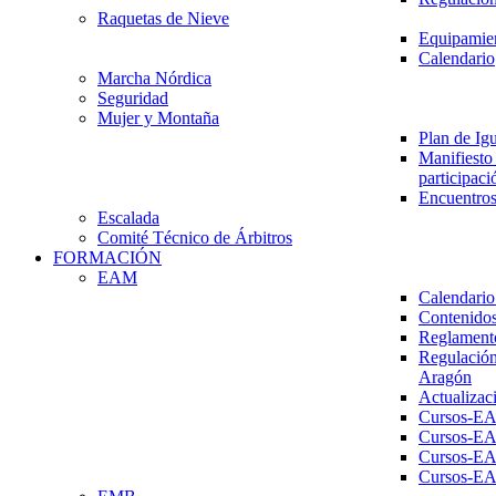
Raquetas de Nieve
Equipamien
Calendario
Marcha Nórdica
Seguridad
Mujer y Montaña
Plan de Ig
Manifiesto 
participaci
Encuentros
Escalada
Comité Técnico de Árbitros
FORMACIÓN
EAM
Calendario
Contenidos
Reglament
Regulación
Aragón
Actualizac
Cursos-E
Cursos-E
Cursos-E
Cursos-E