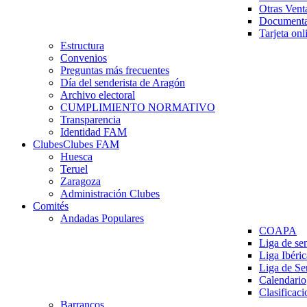
Otras Vent
Documenta
Tarjeta onl
Estructura
Convenios
Preguntas más frecuentes
Día del senderista de Aragón
Archivo electoral
CUMPLIMIENTO NORMATIVO
Transparencia
Identidad FAM
Clubes
Clubes FAM
Huesca
Teruel
Zaragoza
Administración Clubes
Comités
Andadas Populares
COAPA
Liga de se
Liga Ibéri
Liga de S
Calendario
Clasificaci
Barrancos