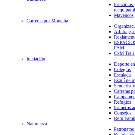
Principios 
reequipami
Mayencos
Carreras por Montaña
Organizaci
Arbitraje,
Reglament
ESPACIO
FAM
CxM Trai
Iniciación
Deporte en 
Colegios
Escalada
Esquí de 
Senderism
Carreras p
Campamen
Refugios
Primeros a
Consejos
Refu Fami
Naturaleza
Patronato
Regulación