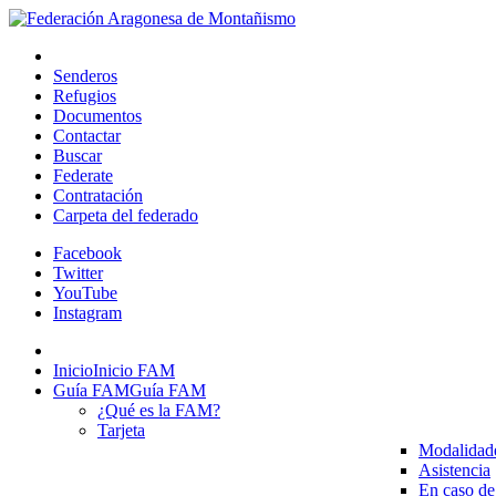
Senderos
Refugios
Documentos
Contactar
Buscar
Federate
Contratación
Carpeta del federado
Facebook
Twitter
YouTube
Instagram
Inicio
Inicio FAM
Guía FAM
Guía FAM
¿Qué es la FAM?
Tarjeta
Modalidad
Asistencia
En caso de