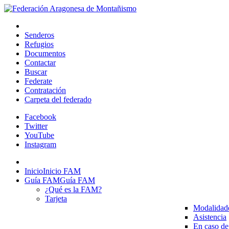
Senderos
Refugios
Documentos
Contactar
Buscar
Federate
Contratación
Carpeta del federado
Facebook
Twitter
YouTube
Instagram
Inicio
Inicio FAM
Guía FAM
Guía FAM
¿Qué es la FAM?
Tarjeta
Modalidad
Asistencia
En caso de