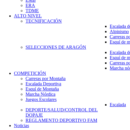
EMB
ERA
TDME
ALTO NIVEL
TECNIFICACIÓN
Escalada d
Alpinismo
Carreras p
Esquí de 
SELECCIONES DE ARAGÓN
Escalada d
Esquí de 
Carreras p
Marcha nó
COMPETICIÓN
Carreras por Montaña
Escalada Deportiva
Esquí de Montaña
Marcha Nórdica
Juegos Escolares
Escalada
DEPORTE/SALUD/CONTROL DEL
DOPAJE
REGLAMENTO DEPORTIVO FAM
Noticias