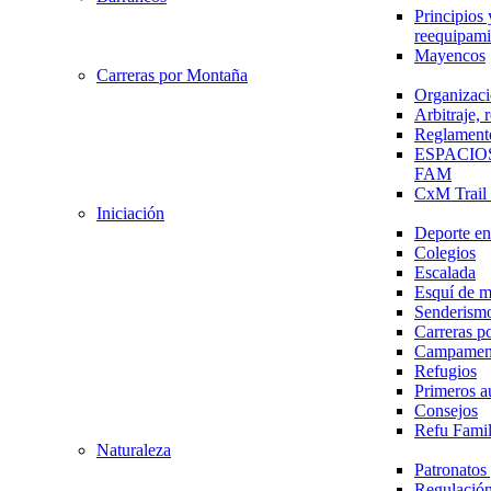
Principios 
reequipami
Mayencos
Carreras por Montaña
Organizaci
Arbitraje,
Reglament
ESPACIO
FAM
CxM Trai
Iniciación
Deporte en 
Colegios
Escalada
Esquí de 
Senderism
Carreras p
Campamen
Refugios
Primeros a
Consejos
Refu Fami
Naturaleza
Patronato
Regulación