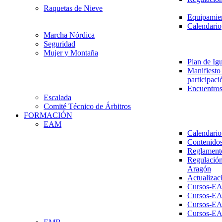
Raquetas de Nieve
Equipamien
Calendario
Marcha Nórdica
Seguridad
Mujer y Montaña
Plan de Ig
Manifiesto 
participaci
Encuentros
Escalada
Comité Técnico de Árbitros
FORMACIÓN
EAM
Calendario
Contenidos
Reglament
Regulación
Aragón
Actualizac
Cursos-E
Cursos-E
Cursos-E
Cursos-E