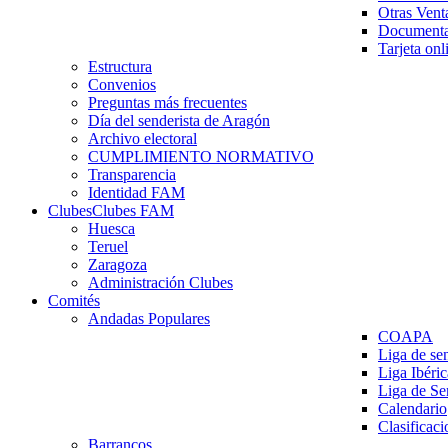
Otras Vent
Documenta
Tarjeta onl
Estructura
Convenios
Preguntas más frecuentes
Día del senderista de Aragón
Archivo electoral
CUMPLIMIENTO NORMATIVO
Transparencia
Identidad FAM
Clubes
Clubes FAM
Huesca
Teruel
Zaragoza
Administración Clubes
Comités
Andadas Populares
COAPA
Liga de se
Liga Ibéri
Liga de S
Calendario
Clasificaci
Barrancos