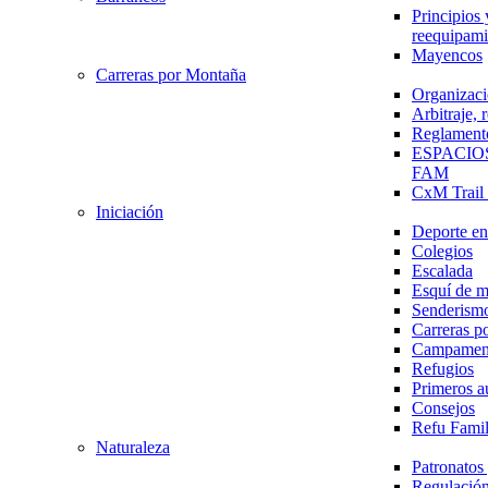
Principios 
reequipami
Mayencos
Carreras por Montaña
Organizaci
Arbitraje,
Reglament
ESPACIO
FAM
CxM Trai
Iniciación
Deporte en 
Colegios
Escalada
Esquí de 
Senderism
Carreras p
Campamen
Refugios
Primeros a
Consejos
Refu Fami
Naturaleza
Patronato
Regulación