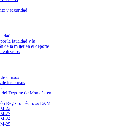
to y seguridad
ualdad
por la igualdad y la
ón de la mujer en el deporte
 realizados
 de Cursos
 de los cursos
o
 del Deporte de Montaña en
ión Registro Técnicos EAM
AM-22
AM-23
AM-24
AM-25