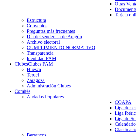
Otras Vent
Documenta
Tarjeta onl
Estructura
Convenios
Preguntas más frecuentes
Día del senderista de Aragón
Archivo electoral
CUMPLIMIENTO NORMATIVO
Transparencia
Identidad FAM
Clubes
Clubes FAM
Huesca
Teruel
Zaragoza
Administración Clubes
Comités
Andadas Populares
COAPA
Liga de se
Liga Ibéri
Liga de S
Calendario
Clasificaci
Barrancos