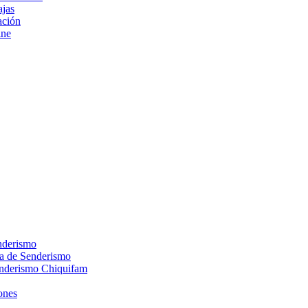
ajas
ción
ine
nderismo
ca de Senderismo
enderismo Chiquifam
ones