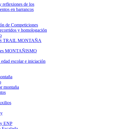
y reflexiones de los
entos en barrancos
ón de Competiciones
 recorridos y homologación
o
S TRAIL MONTAÑA
l es MONTAÑISMO
edad escolar e iniciación
montaña
o
or montaña
tos
uxilios
ly
s y ENP
 Escalada