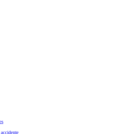
es
 accidente