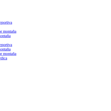
eportiva
or montaña
montaña
eportiva
montaña
or montaña
rdica