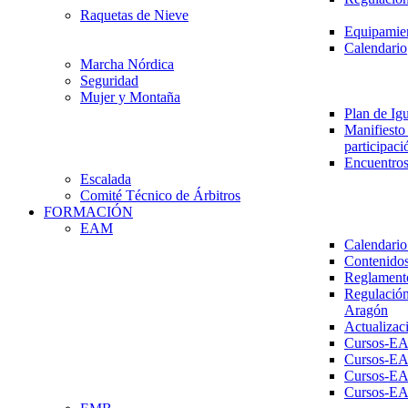
Raquetas de Nieve
Equipamien
Calendario
Marcha Nórdica
Seguridad
Mujer y Montaña
Plan de Ig
Manifiesto 
participaci
Encuentros
Escalada
Comité Técnico de Árbitros
FORMACIÓN
EAM
Calendario
Contenidos
Reglament
Regulación
Aragón
Actualizac
Cursos-E
Cursos-E
Cursos-E
Cursos-E