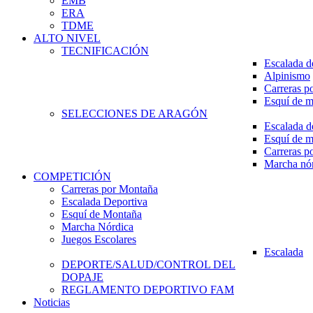
EMB
ERA
TDME
ALTO NIVEL
TECNIFICACIÓN
Escalada d
Alpinismo
Carreras p
Esquí de 
SELECCIONES DE ARAGÓN
Escalada d
Esquí de 
Carreras p
Marcha nó
COMPETICIÓN
Carreras por Montaña
Escalada Deportiva
Esquí de Montaña
Marcha Nórdica
Juegos Escolares
Escalada
DEPORTE/SALUD/CONTROL DEL
DOPAJE
REGLAMENTO DEPORTIVO FAM
Noticias