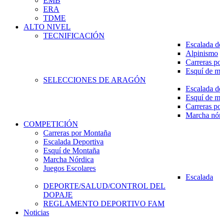
EMB
ERA
TDME
ALTO NIVEL
TECNIFICACIÓN
Escalada d
Alpinismo
Carreras p
Esquí de 
SELECCIONES DE ARAGÓN
Escalada d
Esquí de 
Carreras p
Marcha nó
COMPETICIÓN
Carreras por Montaña
Escalada Deportiva
Esquí de Montaña
Marcha Nórdica
Juegos Escolares
Escalada
DEPORTE/SALUD/CONTROL DEL
DOPAJE
REGLAMENTO DEPORTIVO FAM
Noticias