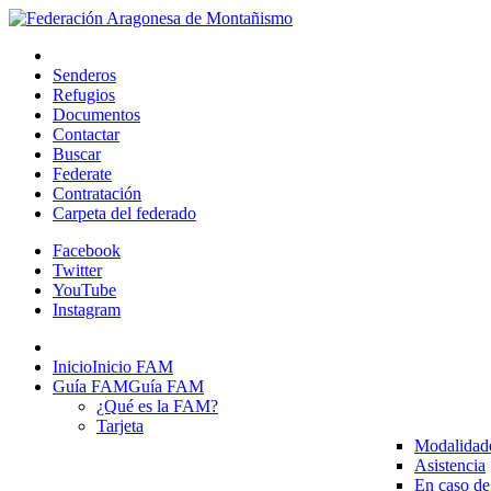
Senderos
Refugios
Documentos
Contactar
Buscar
Federate
Contratación
Carpeta del federado
Facebook
Twitter
YouTube
Instagram
Inicio
Inicio FAM
Guía FAM
Guía FAM
¿Qué es la FAM?
Tarjeta
Modalidad
Asistencia
En caso de