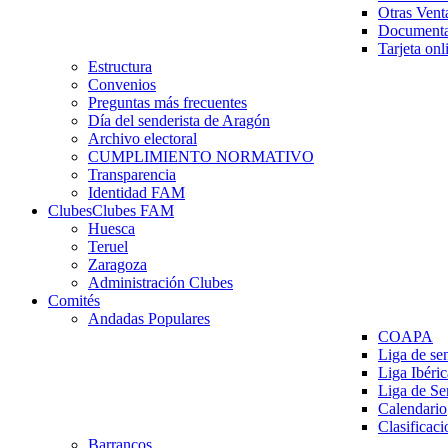
Otras Vent
Documenta
Tarjeta onl
Estructura
Convenios
Preguntas más frecuentes
Día del senderista de Aragón
Archivo electoral
CUMPLIMIENTO NORMATIVO
Transparencia
Identidad FAM
Clubes
Clubes FAM
Huesca
Teruel
Zaragoza
Administración Clubes
Comités
Andadas Populares
COAPA
Liga de se
Liga Ibéri
Liga de S
Calendario
Clasificaci
Barrancos