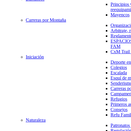
Principios 
reequipami
Mayencos
Carreras por Montaña
Organizaci
Arbitraje,
Reglament
ESPACIO
FAM
CxM Trai
Iniciación
Deporte en 
Colegios
Escalada
Esquí de 
Senderism
Carreras p
Campamen
Refugios
Primeros a
Consejos
Refu Fami
Naturaleza
Patronato
Regulación