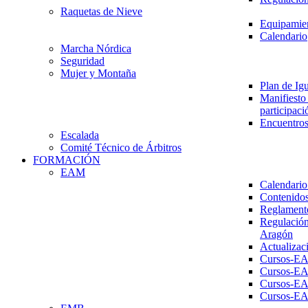
Raquetas de Nieve
Equipamien
Calendario
Marcha Nórdica
Seguridad
Mujer y Montaña
Plan de Ig
Manifiesto 
participaci
Encuentros
Escalada
Comité Técnico de Árbitros
FORMACIÓN
EAM
Calendario
Contenidos
Reglament
Regulación
Aragón
Actualizac
Cursos-E
Cursos-E
Cursos-E
Cursos-E