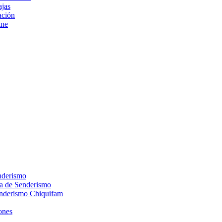
ajas
ción
ine
nderismo
ca de Senderismo
enderismo Chiquifam
ones