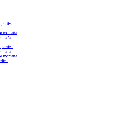
eportiva
or montaña
montaña
eportiva
montaña
or montaña
rdica