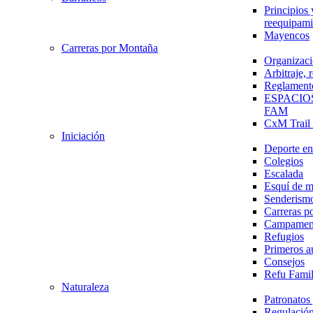
Principios 
reequipami
Mayencos
Carreras por Montaña
Organizaci
Arbitraje,
Reglament
ESPACIO
FAM
CxM Trai
Iniciación
Deporte en 
Colegios
Escalada
Esquí de 
Senderism
Carreras p
Campamen
Refugios
Primeros a
Consejos
Refu Fami
Naturaleza
Patronato
Regulación