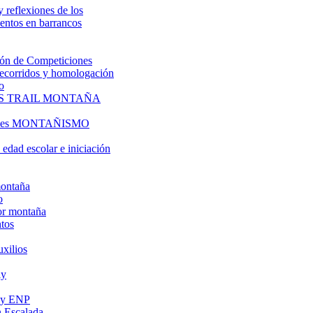
y reflexiones de los
entos en barrancos
ón de Competiciones
 recorridos y homologación
o
S TRAIL MONTAÑA
l es MONTAÑISMO
edad escolar e iniciación
montaña
o
or montaña
tos
uxilios
ly
s y ENP
 Escalada