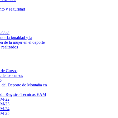
to y seguridad
ualdad
por la igualdad y la
ón de la mujer en el deporte
 realizados
 de Cursos
 de los cursos
o
 del Deporte de Montaña en
ión Registro Técnicos EAM
AM-22
AM-23
AM-24
AM-25