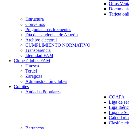
Otras Vent
Documenta
Tarjeta onl
Estructura
Convenios
Preguntas más frecuentes
Día del senderista de Aragón
Archivo electoral
CUMPLIMIENTO NORMATIVO
Transparencia
Identidad FAM
Clubes
Clubes FAM
Huesca
Teruel
Zaragoza
Administración Clubes
Comités
Andadas Populares
COAPA
Liga de se
Liga Ibéri
Liga de S
Calendario
Clasificaci
Barrancos