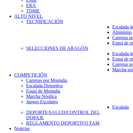
EMB
ERA
TDME
ALTO NIVEL
TECNIFICACIÓN
Escalada d
Alpinismo
Carreras p
Esquí de 
SELECCIONES DE ARAGÓN
Escalada d
Esquí de 
Carreras p
Marcha nó
COMPETICIÓN
Carreras por Montaña
Escalada Deportiva
Esquí de Montaña
Marcha Nórdica
Juegos Escolares
Escalada
DEPORTE/SALUD/CONTROL DEL
DOPAJE
REGLAMENTO DEPORTIVO FAM
Noticias