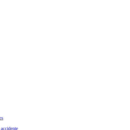
es
 accidente