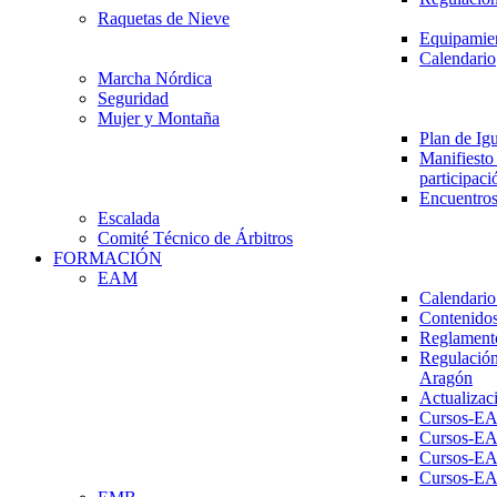
Raquetas de Nieve
Equipamien
Calendario
Marcha Nórdica
Seguridad
Mujer y Montaña
Plan de Ig
Manifiesto 
participaci
Encuentros
Escalada
Comité Técnico de Árbitros
FORMACIÓN
EAM
Calendario
Contenidos
Reglament
Regulación
Aragón
Actualizac
Cursos-E
Cursos-E
Cursos-E
Cursos-E