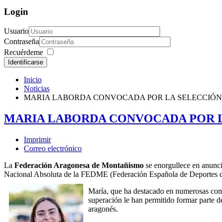
Login
Usuario
Contraseña
Recuérdeme
Identificarse
Inicio
Noticias
MARIA LABORDA CONVOCADA POR LA SELECCIÓN
MARIA LABORDA CONVOCADA POR L
Imprimir
Correo electrónico
La
Federación Aragonesa de Montañismo
se enorgullece en anunc
Nacional Absoluta de la FEDME (Federación Española de Deportes de M
María, que ha destacado en numerosas compe
superación le han permitido formar parte d
aragonés.