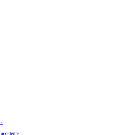
es
 accidente