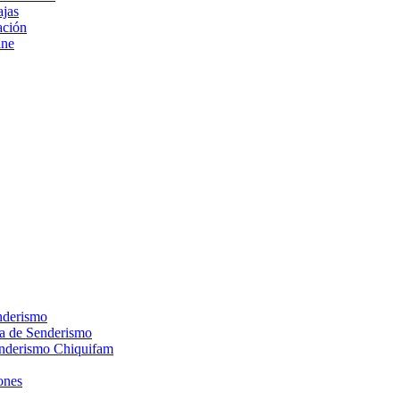
ajas
ción
ine
nderismo
ca de Senderismo
enderismo Chiquifam
ones