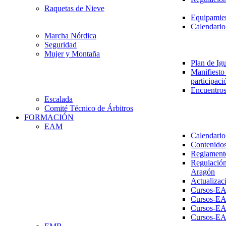
Raquetas de Nieve
Equipamien
Calendario
Marcha Nórdica
Seguridad
Mujer y Montaña
Plan de Ig
Manifiesto 
participaci
Encuentros
Escalada
Comité Técnico de Árbitros
FORMACIÓN
EAM
Calendario
Contenidos
Reglament
Regulación
Aragón
Actualizac
Cursos-E
Cursos-E
Cursos-E
Cursos-E