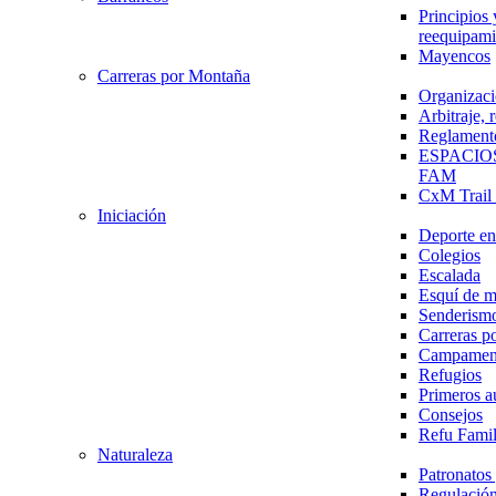
Principios 
reequipami
Mayencos
Carreras por Montaña
Organizaci
Arbitraje,
Reglament
ESPACIO
FAM
CxM Trai
Iniciación
Deporte en 
Colegios
Escalada
Esquí de 
Senderism
Carreras p
Campamen
Refugios
Primeros a
Consejos
Refu Fami
Naturaleza
Patronato
Regulación