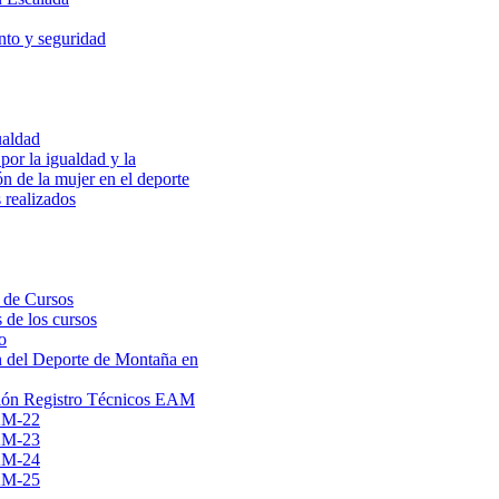
to y seguridad
ualdad
por la igualdad y la
ón de la mujer en el deporte
 realizados
 de Cursos
 de los cursos
o
 del Deporte de Montaña en
ión Registro Técnicos EAM
AM-22
AM-23
AM-24
AM-25