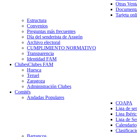
Otras Vent
Documenta
Tarjeta onl
Estructura
Convenios
Preguntas más frecuentes
Día del senderista de Aragón
Archivo electoral
CUMPLIMIENTO NORMATIVO
Transparencia
Identidad FAM
Clubes
Clubes FAM
Huesca
Teruel
Zaragoza
Administración Clubes
Comités
Andadas Populares
COAPA
Liga de se
Liga Ibéri
Liga de S
Calendario
Clasificaci
Barrancos