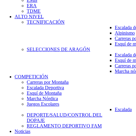
EMB
ERA
TDME
ALTO NIVEL
TECNIFICACIÓN
Escalada d
Alpinismo
Carreras p
Esquí de 
SELECCIONES DE ARAGÓN
Escalada d
Esquí de 
Carreras p
Marcha nó
COMPETICIÓN
Carreras por Montaña
Escalada Deportiva
Esquí de Montaña
Marcha Nórdica
Juegos Escolares
Escalada
DEPORTE/SALUD/CONTROL DEL
DOPAJE
REGLAMENTO DEPORTIVO FAM
Noticias