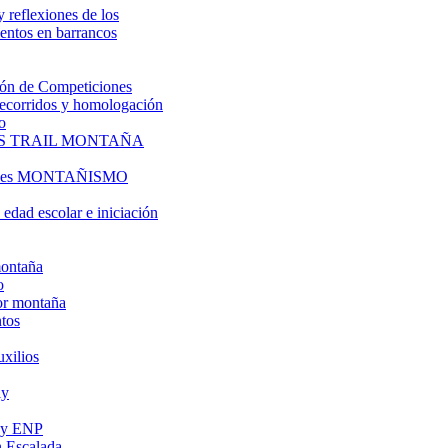
y reflexiones de los
entos en barrancos
ón de Competiciones
 recorridos y homologación
o
S TRAIL MONTAÑA
l es MONTAÑISMO
edad escolar e iniciación
montaña
o
or montaña
tos
uxilios
ly
s y ENP
 Escalada