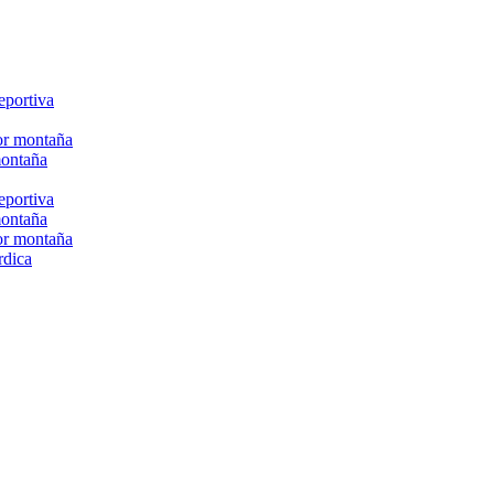
eportiva
or montaña
montaña
eportiva
montaña
or montaña
rdica