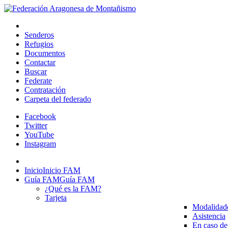
Senderos
Refugios
Documentos
Contactar
Buscar
Federate
Contratación
Carpeta del federado
Facebook
Twitter
YouTube
Instagram
Inicio
Inicio FAM
Guía FAM
Guía FAM
¿Qué es la FAM?
Tarjeta
Modalidad
Asistencia
En caso de