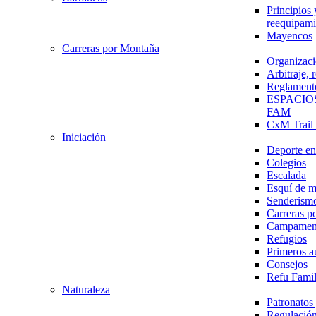
Principios 
reequipami
Mayencos
Carreras por Montaña
Organizaci
Arbitraje,
Reglament
ESPACIO
FAM
CxM Trai
Iniciación
Deporte en 
Colegios
Escalada
Esquí de 
Senderism
Carreras p
Campamen
Refugios
Primeros a
Consejos
Refu Fami
Naturaleza
Patronato
Regulación