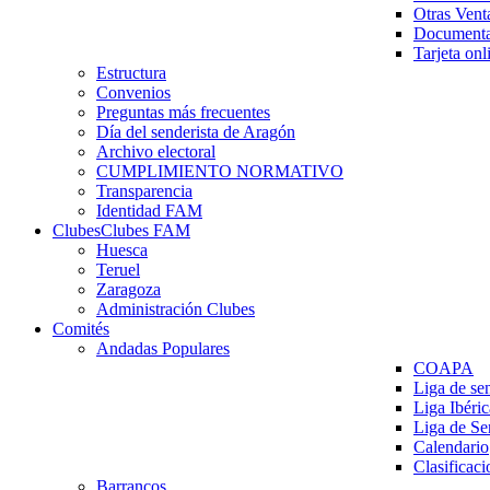
Otras Vent
Documenta
Tarjeta onl
Estructura
Convenios
Preguntas más frecuentes
Día del senderista de Aragón
Archivo electoral
CUMPLIMIENTO NORMATIVO
Transparencia
Identidad FAM
Clubes
Clubes FAM
Huesca
Teruel
Zaragoza
Administración Clubes
Comités
Andadas Populares
COAPA
Liga de se
Liga Ibéri
Liga de S
Calendario
Clasificaci
Barrancos