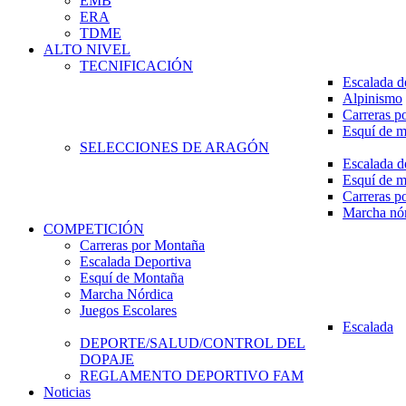
EMB
ERA
TDME
ALTO NIVEL
TECNIFICACIÓN
Escalada d
Alpinismo
Carreras p
Esquí de 
SELECCIONES DE ARAGÓN
Escalada d
Esquí de 
Carreras p
Marcha nó
COMPETICIÓN
Carreras por Montaña
Escalada Deportiva
Esquí de Montaña
Marcha Nórdica
Juegos Escolares
Escalada
DEPORTE/SALUD/CONTROL DEL
DOPAJE
REGLAMENTO DEPORTIVO FAM
Noticias