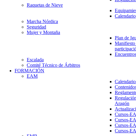
Raquetas de Nieve
Equipamien
Calendario
Marcha Nórdica
Seguridad
Mujer y Montaña
Plan de Ig
Manifiesto 
participaci
Encuentros
Escalada
Comité Técnico de Árbitros
FORMACIÓN
EAM
Calendario
Contenidos
Reglament
Regulación
Aragón
Actualizac
Cursos-E
Cursos-E
Cursos-E
Cursos-E