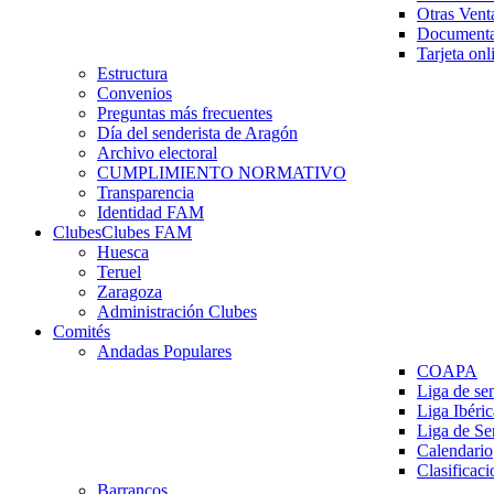
Otras Vent
Documenta
Tarjeta onl
Estructura
Convenios
Preguntas más frecuentes
Día del senderista de Aragón
Archivo electoral
CUMPLIMIENTO NORMATIVO
Transparencia
Identidad FAM
Clubes
Clubes FAM
Huesca
Teruel
Zaragoza
Administración Clubes
Comités
Andadas Populares
COAPA
Liga de se
Liga Ibéri
Liga de S
Calendario
Clasificaci
Barrancos