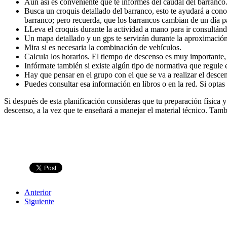
Aun así es conveniente que te informes del caudal del barranco
Busca un croquis detallado del barranco, esto te ayudará a conoc
barranco; pero recuerda, que los barrancos cambian de un día pa
LLeva el croquis durante la actividad a mano para ir consultándo
Un mapa detallado y un gps te servirán durante la aproximación 
Mira si es necesaria la combinación de vehículos.
Calcula los horarios. El tiempo de descenso es muy importante, 
Infórmate también si existe algún tipo de normativa que regule 
Hay que pensar en el grupo con el que se va a realizar el descens
Puedes consultar esa información en libros o en la red. Si opta
Si después de esta planificación consideras que tu preparación física 
descenso, a la vez que te enseñará a manejar el material técnico. Tam
Anterior
Siguiente