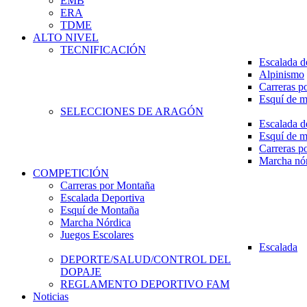
EMB
ERA
TDME
ALTO NIVEL
TECNIFICACIÓN
Escalada d
Alpinismo
Carreras p
Esquí de 
SELECCIONES DE ARAGÓN
Escalada d
Esquí de 
Carreras p
Marcha nó
COMPETICIÓN
Carreras por Montaña
Escalada Deportiva
Esquí de Montaña
Marcha Nórdica
Juegos Escolares
Escalada
DEPORTE/SALUD/CONTROL DEL
DOPAJE
REGLAMENTO DEPORTIVO FAM
Noticias