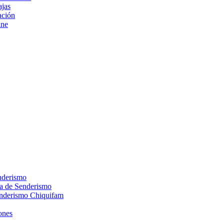
ajas
ción
ine
nderismo
ca de Senderismo
enderismo Chiquifam
ones