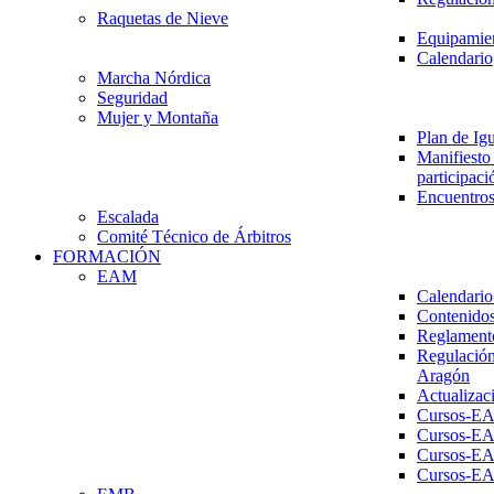
Raquetas de Nieve
Equipamien
Calendario
Marcha Nórdica
Seguridad
Mujer y Montaña
Plan de Ig
Manifiesto 
participaci
Encuentros
Escalada
Comité Técnico de Árbitros
FORMACIÓN
EAM
Calendario
Contenidos
Reglament
Regulación
Aragón
Actualizac
Cursos-E
Cursos-E
Cursos-E
Cursos-E