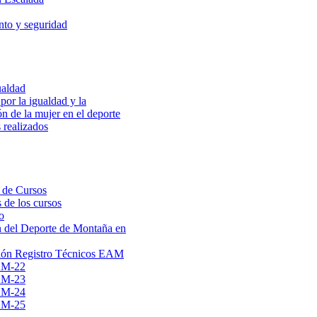
to y seguridad
ualdad
por la igualdad y la
ón de la mujer en el deporte
 realizados
 de Cursos
 de los cursos
o
 del Deporte de Montaña en
ión Registro Técnicos EAM
AM-22
AM-23
AM-24
AM-25