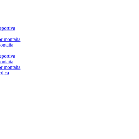
eportiva
or montaña
montaña
eportiva
montaña
or montaña
rdica