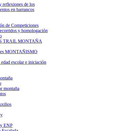
y reflexiones de los
entos en barrancos
ón de Competiciones
 recorridos y homologación
o
S TRAIL MONTAÑA
l es MONTAÑISMO
edad escolar e iniciación
montaña
o
or montaña
tos
uxilios
ly
s y ENP
 Escalada