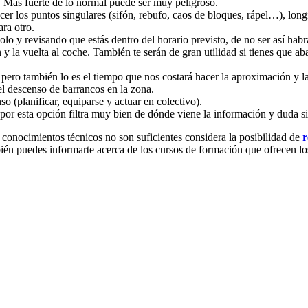
. Más fuerte de lo normal puede ser muy peligroso.
er los puntos singulares (sifón, rebufo, caos de bloques, rápel…), longi
ra otro.
lo y revisando que estás dentro del horario previsto, de no ser así habrá
y la vuelta al coche. También te serán de gran utilidad si tienes que a
pero también lo es el tiempo que nos costará hacer la aproximación y la
el descenso de barrancos en la zona.
o (planificar, equiparse y actuar en colectivo).
s por esta opción filtra muy bien de dónde viene la información y duda 
y conocimientos técnicos no son suficientes considera la posibilidad de
r
bién puedes informarte acerca de los cursos de formación que ofrecen lo