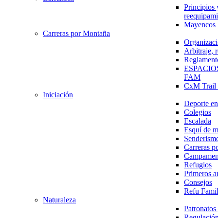
Principios 
reequipami
Mayencos
Carreras por Montaña
Organizaci
Arbitraje,
Reglament
ESPACIO
FAM
CxM Trai
Iniciación
Deporte en 
Colegios
Escalada
Esquí de 
Senderism
Carreras p
Campamen
Refugios
Primeros a
Consejos
Refu Fami
Naturaleza
Patronato
Regulación