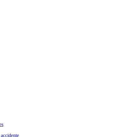
es
 accidente