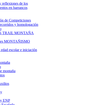
y reflexiones de los
entos en barrancos
ón de Competiciones
 recorridos y homologación
o
S TRAIL MONTAÑA
l es MONTAÑISMO
edad escolar e iniciación
montaña
o
or montaña
tos
uxilios
ly
s y ENP
 Escalada