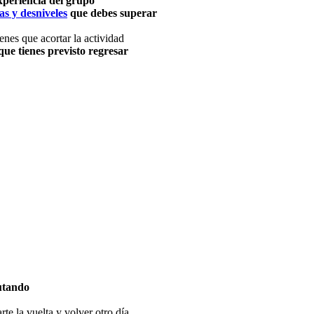
xperiencia del grupo
as y desniveles
que debes superar
ienes que acortar la actividad
que tienes previsto regresar
rutando
rte la vuelta y volver otro día