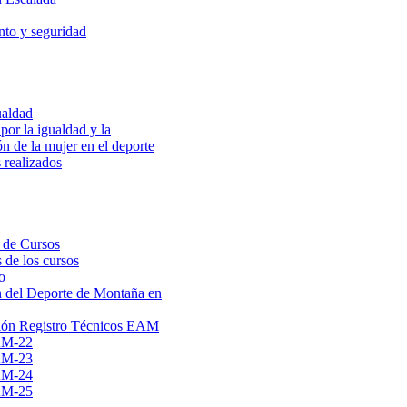
to y seguridad
ualdad
por la igualdad y la
ón de la mujer en el deporte
 realizados
 de Cursos
 de los cursos
o
 del Deporte de Montaña en
ión Registro Técnicos EAM
AM-22
AM-23
AM-24
AM-25