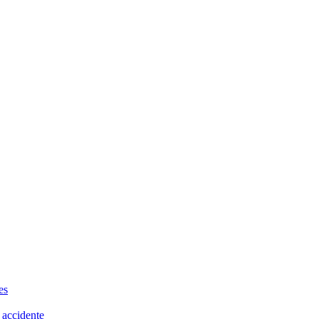
es
 accidente