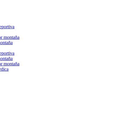
eportiva
or montaña
montaña
eportiva
montaña
or montaña
rdica