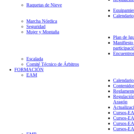
Raquetas de Nieve
Equipamien
Calendario
Marcha Nórdica
Seguridad
Mujer y Montaña
Plan de Ig
Manifiesto 
participaci
Encuentros
Escalada
Comité Técnico de Árbitros
FORMACIÓN
EAM
Calendario
Contenidos
Reglament
Regulación
Aragón
Actualizac
Cursos-E
Cursos-E
Cursos-E
Cursos-E