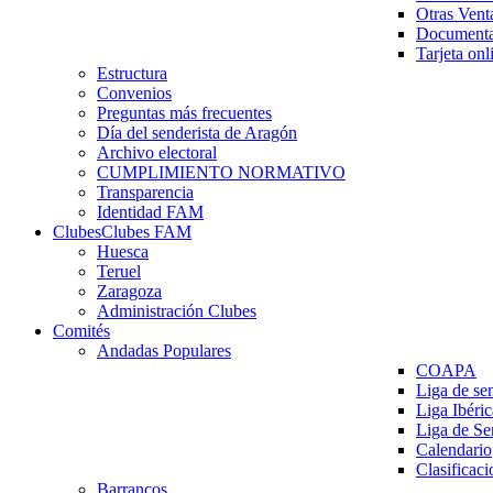
Otras Vent
Documenta
Tarjeta onl
Estructura
Convenios
Preguntas más frecuentes
Día del senderista de Aragón
Archivo electoral
CUMPLIMIENTO NORMATIVO
Transparencia
Identidad FAM
Clubes
Clubes FAM
Huesca
Teruel
Zaragoza
Administración Clubes
Comités
Andadas Populares
COAPA
Liga de se
Liga Ibéri
Liga de S
Calendario
Clasificaci
Barrancos