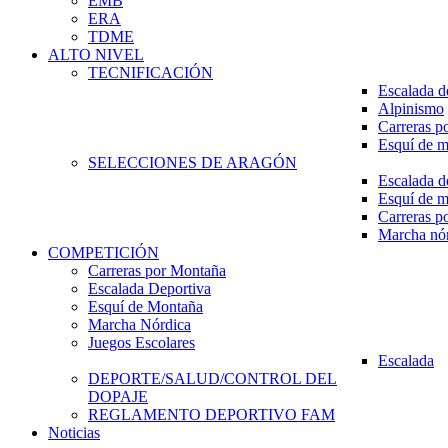
EMB
ERA
TDME
ALTO NIVEL
TECNIFICACIÓN
Escalada d
Alpinismo
Carreras p
Esquí de 
SELECCIONES DE ARAGÓN
Escalada d
Esquí de 
Carreras p
Marcha nó
COMPETICIÓN
Carreras por Montaña
Escalada Deportiva
Esquí de Montaña
Marcha Nórdica
Juegos Escolares
Escalada
DEPORTE/SALUD/CONTROL DEL
DOPAJE
REGLAMENTO DEPORTIVO FAM
Noticias