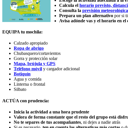
Escoge la actividad adecuada a la e
Calcula el
horario previsto, distanci
Consulta la
previsión meteorológica
Prepara un plan alternativo
por si t
Avisa adónde vas y el horario en el 
EQUIPA tu mochila:
Calzado apropiado
Ropa de abrigo
Chubasquero/cortavientos
Gorra y protección solar
Mapa, brújula y GPS
Teléfono móvil
y cargador adicional
Botiquín
Agua y comida
Linterna o frontal
Silbato
ACTÚA con prudencia:
Inicia la actividad a una hora prudente
Valora de forma constante que el resto del grupo está disf
No te separes de tus acompañantes
, ni dejes a nadie atrás
Si es necesario,
ten en cuenta las alternativas más cortas
o da