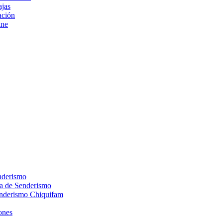
ajas
ción
ine
nderismo
ca de Senderismo
enderismo Chiquifam
ones