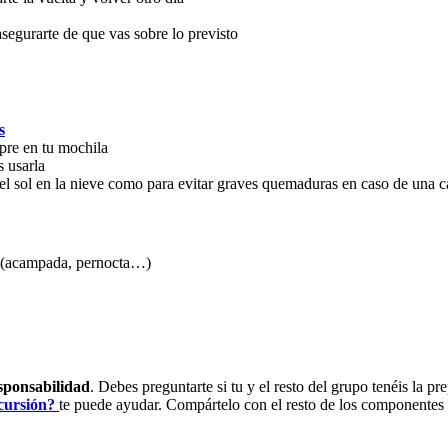
asegurarte de que vas sobre lo previsto
s
pre en tu mochila
s usarla
o del sol en la nieve como para evitar graves quemaduras en caso de una c
s (acampada, pernocta…)
sponsabilidad
. Debes preguntarte si tu y el resto del grupo tenéis la p
xcursión?
te puede ayudar. Compártelo con el resto de los componentes 