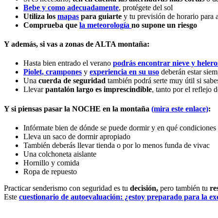
Bebe y como adecuadamente
, protégete del sol
Utiliza los
mapas
para guiarte
y tu previsión de horario para 
Comprueba que
la meteorología
no supone un riesgo
Y además, si vas a zonas de ALTA montaña:
Hasta bien entrado el verano
podrás encontrar nieve y helero
Piolet, crampones
y
experiencia en su uso
deberán estar siem
Una
cuerda de seguridad
también podrá serte muy útil si sabe
Llevar
pantalón largo es imprescindible
, tanto por el reflej
Y si piensas pasar la NOCHE en la montaña
(mira este enlace)
:
Infórmate bien de dónde se puede dormir y en qué condicione
Lleva un saco de dormir apropiado
También deberás llevar tienda o por lo menos funda de vivac
Una colchoneta aislante
Hornillo y comida
Ropa de repuesto
Practicar senderismo con seguridad es tu
decisión,
pero también tu
re
Este
cuestionario de autoevaluación: ¿estoy preparado para la e