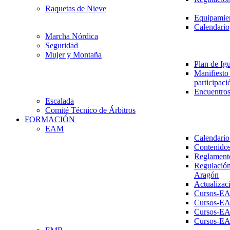
Raquetas de Nieve
Equipamien
Calendario
Marcha Nórdica
Seguridad
Mujer y Montaña
Plan de Ig
Manifiesto 
participaci
Encuentros
Escalada
Comité Técnico de Árbitros
FORMACIÓN
EAM
Calendario
Contenidos
Reglament
Regulación
Aragón
Actualizac
Cursos-E
Cursos-E
Cursos-E
Cursos-E