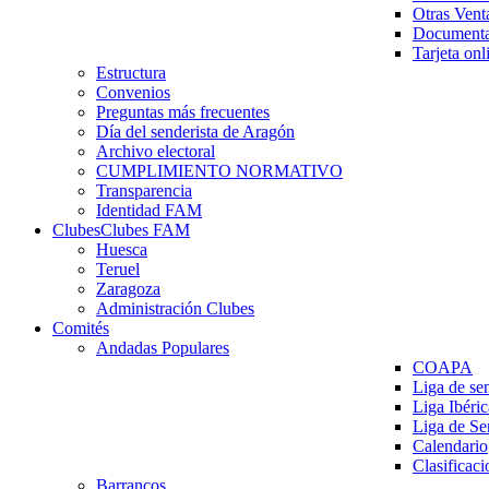
Otras Vent
Documenta
Tarjeta onl
Estructura
Convenios
Preguntas más frecuentes
Día del senderista de Aragón
Archivo electoral
CUMPLIMIENTO NORMATIVO
Transparencia
Identidad FAM
Clubes
Clubes FAM
Huesca
Teruel
Zaragoza
Administración Clubes
Comités
Andadas Populares
COAPA
Liga de se
Liga Ibéri
Liga de S
Calendario
Clasificaci
Barrancos