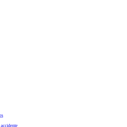
es
 accidente