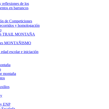
y reflexiones de los
entos en barrancos
ón de Competiciones
 recorridos y homologación
o
S TRAIL MONTAÑA
l es MONTAÑISMO
edad escolar e iniciación
montaña
o
or montaña
tos
uxilios
ly
s y ENP
 Escalada