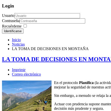
Login
Usuario
Contraseña
Recuérdeme
Identificarse
Inicio
Noticias
LA TOMA DE DECISIONES EN MONTAÑA
LA TOMA DE DECISIONES EN MONT
Imprimir
Correo electrónico
En el protocolo
Planifica
(la activid
mejorar la seguridad de nuestras act
Sin embargo, a menudo se relaja la at
Actuar con prudencia supone mantene
decisión más prudente y segura.