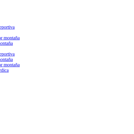
eportiva
or montaña
montaña
eportiva
montaña
or montaña
rdica