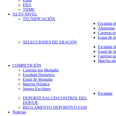
EMB
ERA
TDME
ALTO NIVEL
TECNIFICACIÓN
Escalada d
Alpinismo
Carreras p
Esquí de 
SELECCIONES DE ARAGÓN
Escalada d
Esquí de 
Carreras p
Marcha nó
COMPETICIÓN
Carreras por Montaña
Escalada Deportiva
Esquí de Montaña
Marcha Nórdica
Juegos Escolares
Escalada
DEPORTE/SALUD/CONTROL DEL
DOPAJE
REGLAMENTO DEPORTIVO FAM
Noticias