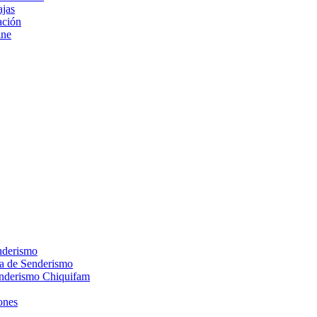
ajas
ción
ine
nderismo
ca de Senderismo
enderismo Chiquifam
ones