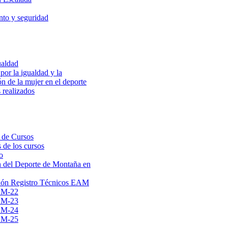
to y seguridad
ualdad
por la igualdad y la
ón de la mujer en el deporte
 realizados
 de Cursos
 de los cursos
o
 del Deporte de Montaña en
ión Registro Técnicos EAM
AM-22
AM-23
AM-24
AM-25