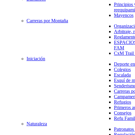
Principios 
reequipami
Mayencos
Carreras por Montaña
Organizaci
Arbitraje,
Reglament
ESPACIO
FAM
CxM Trai
Iniciación
Deporte en 
Colegios
Escalada
Esquí de 
Senderism
Carreras p
Campamen
Refugios
Primeros a
Consejos
Refu Fami
Naturaleza
Patronato
Regulación