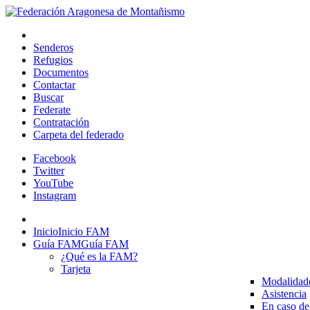
Senderos
Refugios
Documentos
Contactar
Buscar
Federate
Contratación
Carpeta del federado
Facebook
Twitter
YouTube
Instagram
Inicio
Inicio FAM
Guía FAM
Guía FAM
¿Qué es la FAM?
Tarjeta
Modalidad
Asistencia
En caso de