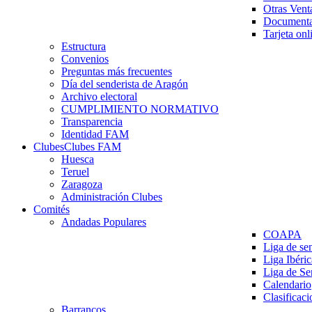
Otras Vent
Documenta
Tarjeta onl
Estructura
Convenios
Preguntas más frecuentes
Día del senderista de Aragón
Archivo electoral
CUMPLIMIENTO NORMATIVO
Transparencia
Identidad FAM
Clubes
Clubes FAM
Huesca
Teruel
Zaragoza
Administración Clubes
Comités
Andadas Populares
COAPA
Liga de se
Liga Ibéri
Liga de S
Calendario
Clasificaci
Barrancos