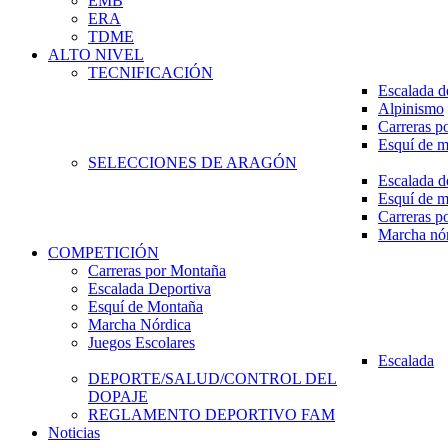
EMB
ERA
TDME
ALTO NIVEL
TECNIFICACIÓN
Escalada d
Alpinismo
Carreras p
Esquí de 
SELECCIONES DE ARAGÓN
Escalada d
Esquí de 
Carreras p
Marcha nó
COMPETICIÓN
Carreras por Montaña
Escalada Deportiva
Esquí de Montaña
Marcha Nórdica
Juegos Escolares
Escalada
DEPORTE/SALUD/CONTROL DEL
DOPAJE
REGLAMENTO DEPORTIVO FAM
Noticias