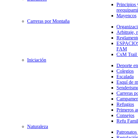
Principios 
reequipami
Mayencos
Carreras por Montaña
Organizaci
Arbitraje,
Reglament
ESPACIO
FAM
CxM Trai
Iniciación
Deporte en 
Colegios
Escalada
Esquí de 
Senderism
Carreras p
Campamen
Refugios
Primeros a
Consejos
Refu Fami
Naturaleza
Patronato
Regulación