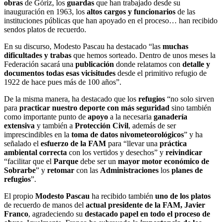
obras
de Góriz, los
guardas
que han trabajado desde su
inauguración en 1963, los
altos cargos y funcionarios
de las
instituciones públicas que han apoyado en el proceso… han recibido
sendos platos de recuerdo.
En su discurso, Modesto Pascau ha destacado “las
muchas
dificultades y trabas
que hemos sorteado. Dentro de unos meses la
Federación sacará una
publicación
donde relatamos con
detalle y
documentos todas esas vicisitudes
desde el primitivo refugio de
1922 de hace pues más de 100 años”.
De la misma manera, ha destacado que los
refugios
“no solo sirven
para
practicar nuestro deporte con más seguridad
sino también
como importante punto de
apoyo
a la necesaria
ganadería
extensiva
y también a
Protección Civil
, además de ser
imprescindibles en la
toma de datos nivometeorológicos
” y ha
señalado el
esfuerzo de la FAM
para “llevar una
práctica
ambiental correcta
con los vertidos y desechos” y
reivindicar
“facilitar que el
Parque
debe ser un
mayor motor económico de
Sobrarbe
” y
retomar
con las
Administraciones
los
planes de
refugios
”.
El propio
Modesto Pascau
ha recibido también
uno de los platos
de recuerdo de manos del
actual presidente de la FAM, Javier
Franco
, agradeciendo su
destacado papel en todo el proceso de