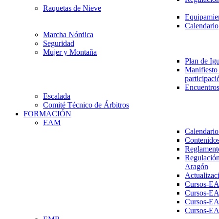
Raquetas de Nieve
Equipamien
Calendario
Marcha Nórdica
Seguridad
Mujer y Montaña
Plan de Ig
Manifiesto 
participaci
Encuentros
Escalada
Comité Técnico de Árbitros
FORMACIÓN
EAM
Calendario
Contenidos
Reglament
Regulación
Aragón
Actualizac
Cursos-E
Cursos-E
Cursos-E
Cursos-E