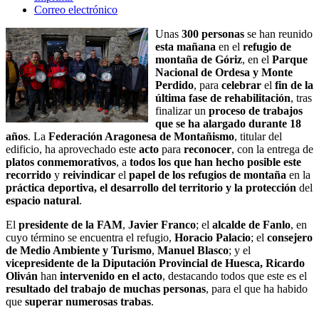
Correo electrónico
Unas
300 personas
se han reunido
esta mañana
en el
refugio de
montaña de Góriz
, en el
Parque
Nacional de Ordesa y Monte
Perdido
, para
celebrar
el
fin de la
última fase de rehabilitación
, tras
finalizar un
proceso de trabajos
que se ha alargado durante 18
años
. La
Federación Aragonesa de Montañismo
, titular del
edificio, ha aprovechado este
acto
para
reconocer
, con la entrega de
platos conmemorativos
, a
todos los que han hecho posible este
recorrido
y
reivindicar
el
papel de los refugios de montaña
en la
práctica deportiva, el desarrollo del territorio y la protección
del
espacio natural
.
El
presidente de la FAM
,
Javier Franco
; el
alcalde de Fanlo
, en
cuyo término se encuentra el refugio,
Horacio Palacio
; el
consejero
de Medio Ambiente y Turismo
,
Manuel Blasco
; y el
vicepresidente de la Diputación Provincial de Huesca, Ricardo
Oliván
han
intervenido en el acto
, destacando todos que este es el
resultado del trabajo de muchas personas
, para el que ha habido
que
superar numerosas trabas
.