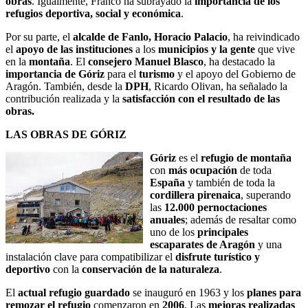
obras
. Igualmente, Franco ha subrayado la
importancia de los
refugios deportiva, social y económica
.
Por su parte, el
alcalde de Fanlo, Horacio Palacio
, ha reivindicado
el
apoyo de las instituciones
a los
municipios y la gente
que vive
en la
montaña
. El
consejero Manuel Blasco
, ha destacado la
importancia de Góriz
para el
turismo
y el apoyo del Gobierno de
Aragón. También, desde la
DPH
, Ricardo Olivan, ha señalado la
contribución realizada y la
satisfacción con el resultado de las
obras.
LAS OBRAS DE GÓRIZ
Góriz
es el
refugio de montaña
con
más ocupación
de toda
España
y también de toda la
cordillera pirenaica
, superando
las
12.000 pernoctaciones
anuales
; además de resaltar como
uno de los
principales
escaparates de Aragón
y una
instalación clave para compatibilizar el
disfrute turístico y
deportivo
con la
conservación de la naturaleza
.
El
actual refugio guardado
se inauguró en 1963 y los
planes para
remozar el refugio
comenzaron en
2006
. Las
mejoras realizadas