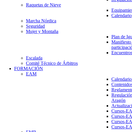
Raquetas de Nieve
Equipamien
Calendario
Marcha Nórdica
Seguridad
Mujer y Montaña
Plan de Ig
Manifiesto 
participaci
Encuentros
Escalada
Comité Técnico de Árbitros
FORMACIÓN
EAM
Calendario
Contenidos
Reglament
Regulación
Aragón
Actualizac
Cursos-E
Cursos-E
Cursos-E
Cursos-E