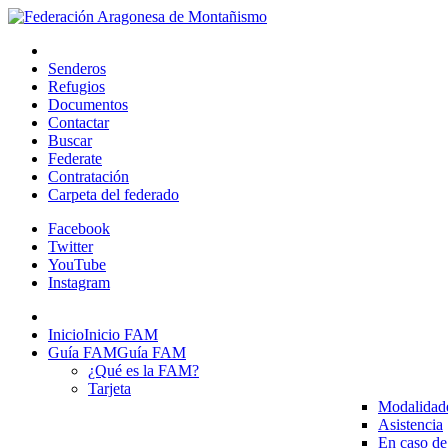
Senderos
Refugios
Documentos
Contactar
Buscar
Federate
Contratación
Carpeta del federado
Facebook
Twitter
YouTube
Instagram
Inicio
Inicio FAM
Guía FAM
Guía FAM
¿Qué es la FAM?
Tarjeta
Modalidad
Asistencia
En caso de