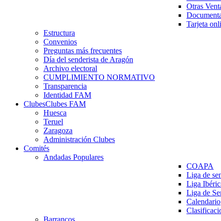
Otras Vent
Documenta
Tarjeta onl
Estructura
Convenios
Preguntas más frecuentes
Día del senderista de Aragón
Archivo electoral
CUMPLIMIENTO NORMATIVO
Transparencia
Identidad FAM
Clubes
Clubes FAM
Huesca
Teruel
Zaragoza
Administración Clubes
Comités
Andadas Populares
COAPA
Liga de se
Liga Ibéri
Liga de S
Calendario
Clasificaci
Barrancos