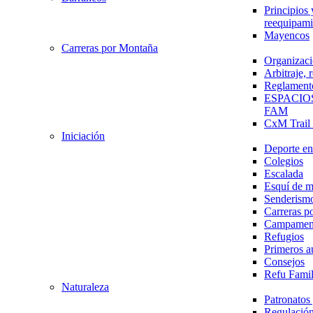
Principios 
reequipami
Mayencos
Carreras por Montaña
Organizaci
Arbitraje,
Reglament
ESPACIO
FAM
CxM Trai
Iniciación
Deporte en 
Colegios
Escalada
Esquí de 
Senderism
Carreras p
Campamen
Refugios
Primeros a
Consejos
Refu Fami
Naturaleza
Patronato
Regulación