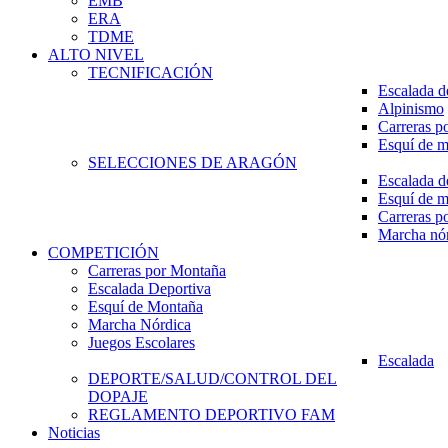
EMB
ERA
TDME
ALTO NIVEL
TECNIFICACIÓN
Escalada d
Alpinismo
Carreras p
Esquí de 
SELECCIONES DE ARAGÓN
Escalada d
Esquí de 
Carreras p
Marcha nó
COMPETICIÓN
Carreras por Montaña
Escalada Deportiva
Esquí de Montaña
Marcha Nórdica
Juegos Escolares
Escalada
DEPORTE/SALUD/CONTROL DEL
DOPAJE
REGLAMENTO DEPORTIVO FAM
Noticias