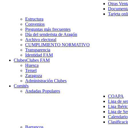
Otras Vent
Documenta
Tarjeta onl
Estructura
Convenios
Preguntas más frecuentes
Día del senderista de Aragón
Archivo electoral
CUMPLIMIENTO NORMATIVO
Transparencia
Identidad FAM
Clubes
Clubes FAM
Huesca
Teruel
Zaragoza
Administración Clubes
Comités
Andadas Populares
COAPA
Liga de se
Liga Ibéri
Liga de S
Calendario
Clasificaci
Barrancos