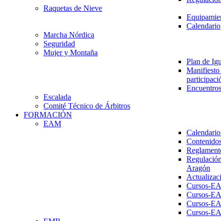
Raquetas de Nieve
Equipamien
Calendario
Marcha Nórdica
Seguridad
Mujer y Montaña
Plan de Ig
Manifiesto 
participaci
Encuentros
Escalada
Comité Técnico de Árbitros
FORMACIÓN
EAM
Calendario
Contenidos
Reglament
Regulación
Aragón
Actualizac
Cursos-E
Cursos-E
Cursos-E
Cursos-E