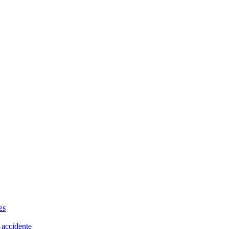
es
 accidente