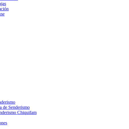
ajas
ción
ine
nderismo
ca de Senderismo
enderismo Chiquifam
ones