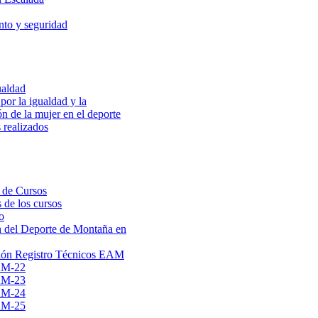
to y seguridad
ualdad
por la igualdad y la
ón de la mujer en el deporte
 realizados
 de Cursos
 de los cursos
o
 del Deporte de Montaña en
ión Registro Técnicos EAM
AM-22
AM-23
AM-24
AM-25