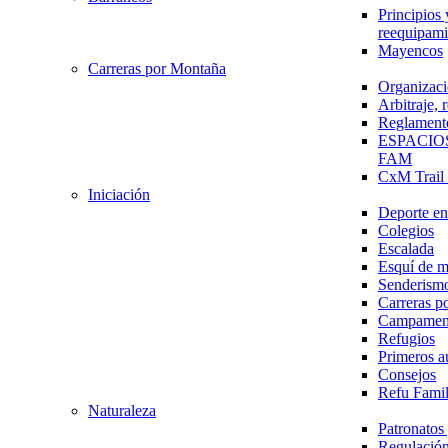
Principios 
reequipami
Mayencos
Carreras por Montaña
Organizaci
Arbitraje,
Reglament
ESPACIO
FAM
CxM Trai
Iniciación
Deporte en 
Colegios
Escalada
Esquí de 
Senderism
Carreras p
Campamen
Refugios
Primeros a
Consejos
Refu Fami
Naturaleza
Patronato
Regulación