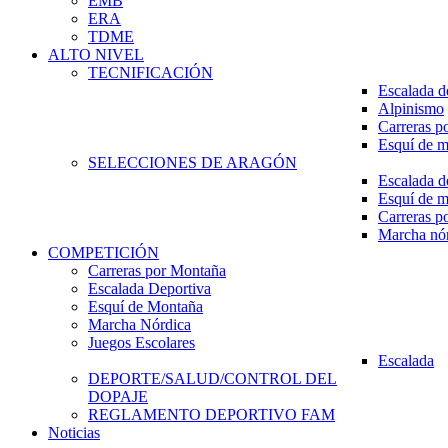
EMB
ERA
TDME
ALTO NIVEL
TECNIFICACIÓN
Escalada d
Alpinismo
Carreras p
Esquí de 
SELECCIONES DE ARAGÓN
Escalada d
Esquí de 
Carreras p
Marcha nó
COMPETICIÓN
Carreras por Montaña
Escalada Deportiva
Esquí de Montaña
Marcha Nórdica
Juegos Escolares
Escalada
DEPORTE/SALUD/CONTROL DEL
DOPAJE
REGLAMENTO DEPORTIVO FAM
Noticias