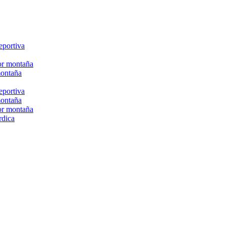
eportiva
or montaña
montaña
eportiva
montaña
or montaña
rdica