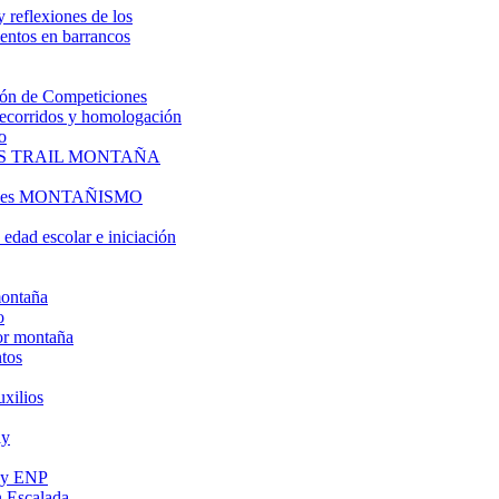
y reflexiones de los
entos en barrancos
ón de Competiciones
 recorridos y homologación
o
S TRAIL MONTAÑA
l es MONTAÑISMO
edad escolar e iniciación
montaña
o
or montaña
tos
uxilios
ly
s y ENP
 Escalada