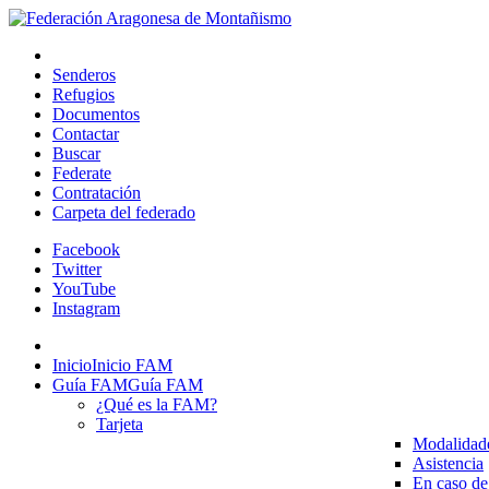
Senderos
Refugios
Documentos
Contactar
Buscar
Federate
Contratación
Carpeta del federado
Facebook
Twitter
YouTube
Instagram
Inicio
Inicio FAM
Guía FAM
Guía FAM
¿Qué es la FAM?
Tarjeta
Modalidad
Asistencia
En caso de