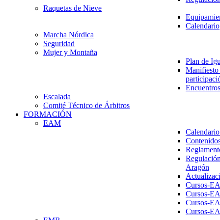
Raquetas de Nieve
Equipamien
Calendario
Marcha Nórdica
Seguridad
Mujer y Montaña
Plan de Ig
Manifiesto 
participaci
Encuentros
Escalada
Comité Técnico de Árbitros
FORMACIÓN
EAM
Calendario
Contenidos
Reglament
Regulación
Aragón
Actualizac
Cursos-E
Cursos-E
Cursos-E
Cursos-E