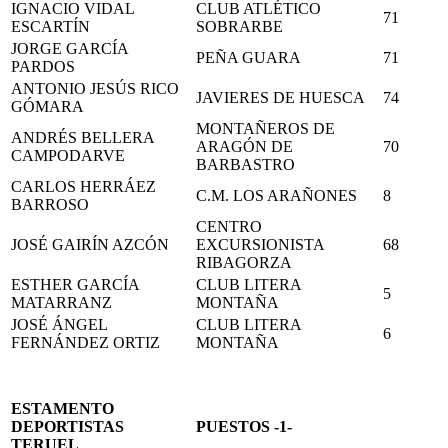
IGNACIO VIDAL
CLUB ATLÉTICO
71
ESCARTÍN
SOBRARBE
JORGE GARCÍA
PEÑA GUARA
71
PARDOS
ANTONIO JESÚS RICO
JAVIERES DE HUESCA
74
GÓMARA
MONTAÑEROS DE
ANDRÉS BELLERA
ARAGÓN DE
70
CAMPODARVE
BARBASTRO
CARLOS HERRÁEZ
C.M. LOS ARAÑONES
8
BARROSO
CENTRO
JOSÉ GAIRÍN AZCÓN
EXCURSIONISTA
68
RIBAGORZA
ESTHER GARCÍA
CLUB LITERA
5
MATARRANZ
MONTAÑA
JOSÉ ÁNGEL
CLUB LITERA
6
FERNÁNDEZ ORTIZ
MONTAÑA
ESTAMENTO
DEPORTISTAS
PUESTOS -1-
TERUEL