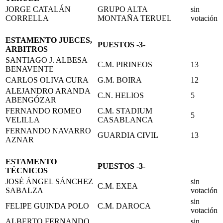
JORGE CATALÁN
GRUPO ALTA
sin
CORRELLA
MONTAÑA TERUEL
votación
ESTAMENTO JUECES,
PUESTOS -3-
ARBITROS
SANTIAGO J. ALBESA
C.M. PIRINEOS
13
BENAVENTE
CARLOS OLIVA CURA
G.M. BOIRA
12
ALEJANDRO ARANDA
C.N. HELIOS
5
ABENGÓZAR
FERNANDO ROMEO
C.M. STADIUM
5
VELILLA
CASABLANCA
FERNANDO NAVARRO
GUARDIA CIVIL
13
AZNAR
ESTAMENTO
PUESTOS -3-
TÉCNICOS
JOSÉ ÁNGEL SÁNCHEZ
sin
C.M. EXEA
SABALZA
votación
sin
FELIPE GUINDA POLO
C.M. DAROCA
votación
ALBERTO FERNANDO
sin