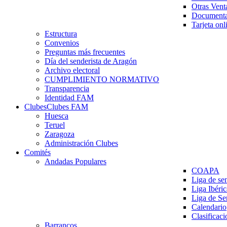
Otras Vent
Documenta
Tarjeta onl
Estructura
Convenios
Preguntas más frecuentes
Día del senderista de Aragón
Archivo electoral
CUMPLIMIENTO NORMATIVO
Transparencia
Identidad FAM
Clubes
Clubes FAM
Huesca
Teruel
Zaragoza
Administración Clubes
Comités
Andadas Populares
COAPA
Liga de se
Liga Ibéri
Liga de S
Calendario
Clasificaci
Barrancos