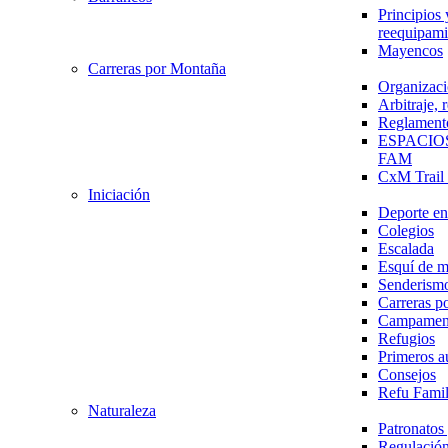
Principios 
reequipami
Mayencos
Carreras por Montaña
Organizaci
Arbitraje,
Reglament
ESPACIO
FAM
CxM Trai
Iniciación
Deporte en 
Colegios
Escalada
Esquí de 
Senderism
Carreras p
Campamen
Refugios
Primeros a
Consejos
Refu Fami
Naturaleza
Patronato
Regulación