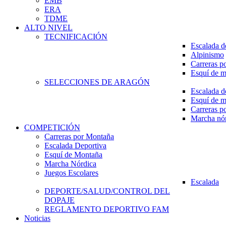
EMB
ERA
TDME
ALTO NIVEL
TECNIFICACIÓN
Escalada d
Alpinismo
Carreras p
Esquí de 
SELECCIONES DE ARAGÓN
Escalada d
Esquí de 
Carreras p
Marcha nó
COMPETICIÓN
Carreras por Montaña
Escalada Deportiva
Esquí de Montaña
Marcha Nórdica
Juegos Escolares
Escalada
DEPORTE/SALUD/CONTROL DEL
DOPAJE
REGLAMENTO DEPORTIVO FAM
Noticias