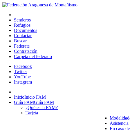
Senderos
Refugios
Documentos
Contactar
Buscar
Federate
Contratación
Carpeta del federado
Facebook
Twitter
YouTube
Instagram
Inicio
Inicio FAM
Guía FAM
Guía FAM
¿Qué es la FAM?
Tarjeta
Modalidad
Asistencia
En caso de