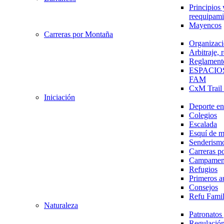
Principios 
reequipami
Mayencos
Carreras por Montaña
Organizaci
Arbitraje,
Reglament
ESPACIO
FAM
CxM Trai
Iniciación
Deporte en 
Colegios
Escalada
Esquí de 
Senderism
Carreras p
Campamen
Refugios
Primeros a
Consejos
Refu Fami
Naturaleza
Patronato
Regulación