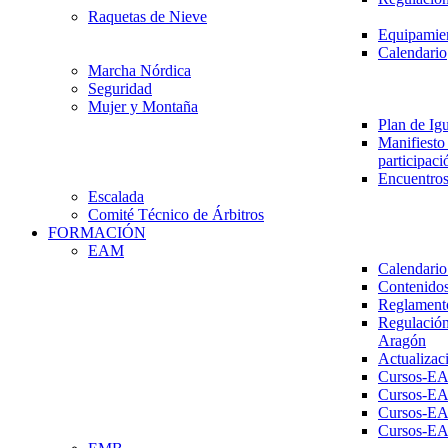
Raquetas de Nieve
Equipamien
Calendario
Marcha Nórdica
Seguridad
Mujer y Montaña
Plan de Ig
Manifiesto 
participaci
Encuentros
Escalada
Comité Técnico de Árbitros
FORMACIÓN
EAM
Calendario
Contenidos
Reglament
Regulación
Aragón
Actualizac
Cursos-E
Cursos-E
Cursos-E
Cursos-E