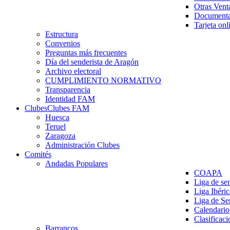
Otras Vent
Documenta
Tarjeta onl
Estructura
Convenios
Preguntas más frecuentes
Día del senderista de Aragón
Archivo electoral
CUMPLIMIENTO NORMATIVO
Transparencia
Identidad FAM
Clubes
Clubes FAM
Huesca
Teruel
Zaragoza
Administración Clubes
Comités
Andadas Populares
COAPA
Liga de se
Liga Ibéri
Liga de S
Calendario
Clasificaci
Barrancos