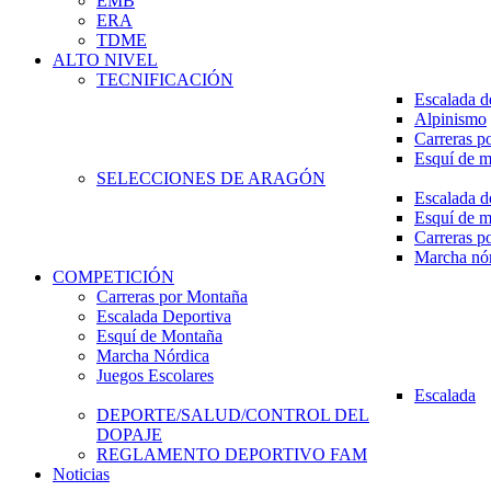
EMB
ERA
TDME
ALTO NIVEL
TECNIFICACIÓN
Escalada d
Alpinismo
Carreras p
Esquí de 
SELECCIONES DE ARAGÓN
Escalada d
Esquí de 
Carreras p
Marcha nó
COMPETICIÓN
Carreras por Montaña
Escalada Deportiva
Esquí de Montaña
Marcha Nórdica
Juegos Escolares
Escalada
DEPORTE/SALUD/CONTROL DEL
DOPAJE
REGLAMENTO DEPORTIVO FAM
Noticias