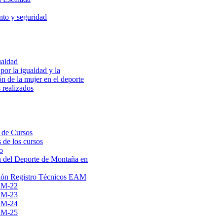
to y seguridad
ualdad
por la igualdad y la
ón de la mujer en el deporte
 realizados
 de Cursos
 de los cursos
o
 del Deporte de Montaña en
ión Registro Técnicos EAM
AM-22
AM-23
AM-24
AM-25