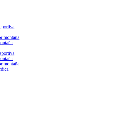
eportiva
or montaña
montaña
eportiva
montaña
or montaña
rdica