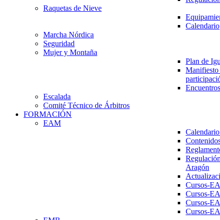
Raquetas de Nieve
Equipamien
Calendario
Marcha Nórdica
Seguridad
Mujer y Montaña
Plan de Ig
Manifiesto 
participaci
Encuentros
Escalada
Comité Técnico de Árbitros
FORMACIÓN
EAM
Calendario
Contenidos
Reglament
Regulación
Aragón
Actualizac
Cursos-E
Cursos-E
Cursos-E
Cursos-E