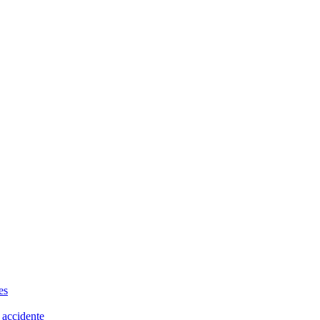
es
 accidente