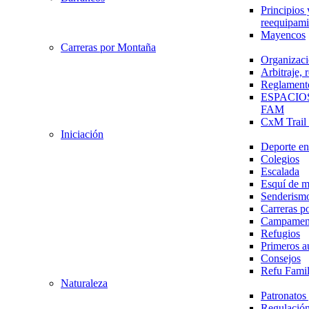
Principios 
reequipami
Mayencos
Carreras por Montaña
Organizaci
Arbitraje,
Reglament
ESPACIO
FAM
CxM Trai
Iniciación
Deporte en 
Colegios
Escalada
Esquí de 
Senderism
Carreras p
Campamen
Refugios
Primeros a
Consejos
Refu Fami
Naturaleza
Patronato
Regulación