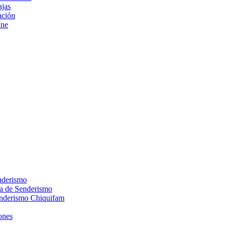
ajas
ción
ine
nderismo
ca de Senderismo
enderismo Chiquifam
ones