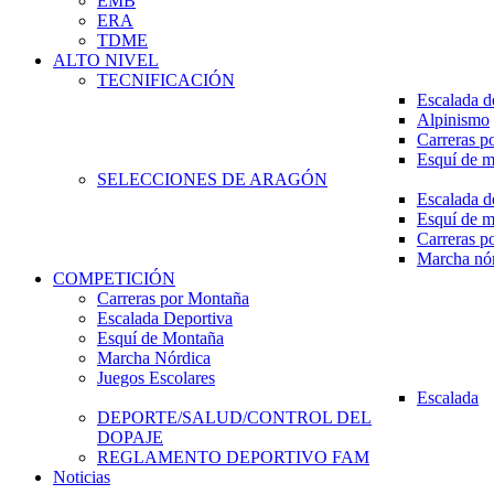
EMB
ERA
TDME
ALTO NIVEL
TECNIFICACIÓN
Escalada d
Alpinismo
Carreras p
Esquí de 
SELECCIONES DE ARAGÓN
Escalada d
Esquí de 
Carreras p
Marcha nó
COMPETICIÓN
Carreras por Montaña
Escalada Deportiva
Esquí de Montaña
Marcha Nórdica
Juegos Escolares
Escalada
DEPORTE/SALUD/CONTROL DEL
DOPAJE
REGLAMENTO DEPORTIVO FAM
Noticias