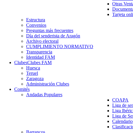
Otras Vent
Documenta
Tarjeta onl
Estructura
Convenios
Preguntas más frecuentes
Día del senderista de Aragón
Archivo electoral
CUMPLIMIENTO NORMATIVO
Transparencia
Identidad FAM
Clubes
Clubes FAM
Huesca
Teruel
Zaragoza
Administración Clubes
Comités
Andadas Populares
COAPA
Liga de se
Liga Ibéri
Liga de S
Calendario
Clasificaci
Barrancos