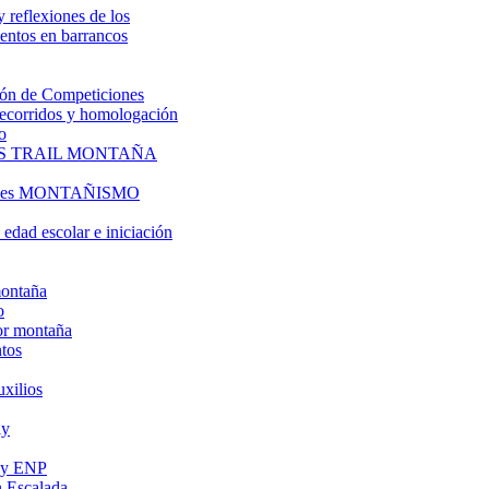
y reflexiones de los
entos en barrancos
ón de Competiciones
 recorridos y homologación
o
S TRAIL MONTAÑA
l es MONTAÑISMO
edad escolar e iniciación
montaña
o
or montaña
tos
uxilios
ly
s y ENP
 Escalada