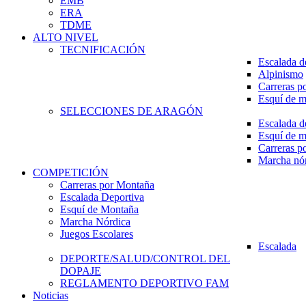
EMB
ERA
TDME
ALTO NIVEL
TECNIFICACIÓN
Escalada d
Alpinismo
Carreras p
Esquí de 
SELECCIONES DE ARAGÓN
Escalada d
Esquí de 
Carreras p
Marcha nó
COMPETICIÓN
Carreras por Montaña
Escalada Deportiva
Esquí de Montaña
Marcha Nórdica
Juegos Escolares
Escalada
DEPORTE/SALUD/CONTROL DEL
DOPAJE
REGLAMENTO DEPORTIVO FAM
Noticias