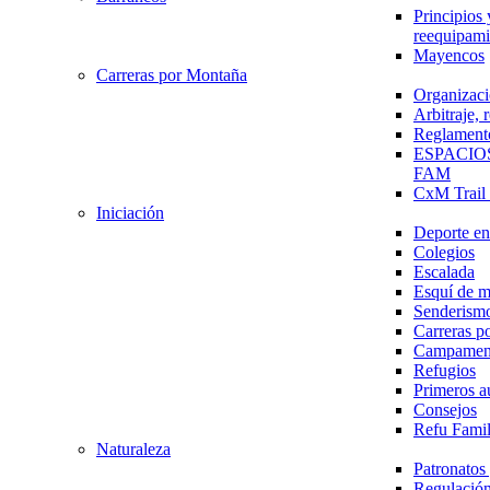
Principios 
reequipami
Mayencos
Carreras por Montaña
Organizaci
Arbitraje,
Reglament
ESPACIO
FAM
CxM Trai
Iniciación
Deporte en 
Colegios
Escalada
Esquí de 
Senderism
Carreras p
Campamen
Refugios
Primeros a
Consejos
Refu Fami
Naturaleza
Patronato
Regulación