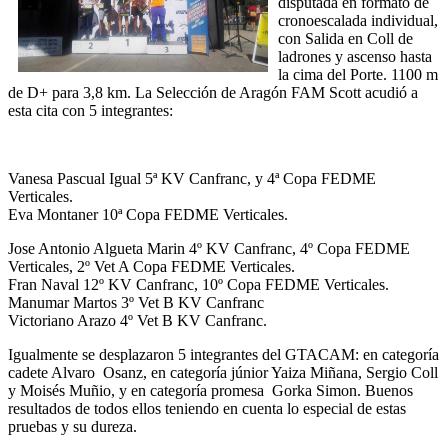
disputada en formato de
cronoescalada individual,
con Salida en Coll de
ladrones y ascenso hasta
la cima del Porte. 1100 m
de D+ para 3,8 km. La Selección de Aragón FAM Scott acudió a
esta cita con 5 integrantes:
Vanesa Pascual Igual 5ª KV Canfranc, y 4ª Copa FEDME
Verticales.
Eva Montaner 10ª Copa FEDME Verticales.
Jose Antonio Algueta Marin 4º KV Canfranc, 4º Copa FEDME
Verticales, 2º Vet A Copa FEDME Verticales.
Fran Naval 12º KV Canfranc, 10º Copa FEDME Verticales.
Manumar Martos 3º Vet B KV Canfranc
Victoriano Arazo 4º Vet B KV Canfranc.
Igualmente se desplazaron 5 integrantes del GTACAM: en categoría
cadete Alvaro Osanz, en categoría júnior Yaiza Miñana, Sergio Coll
y Moisés Muñio, y en categoría promesa Gorka Simon. Buenos
resultados de todos ellos teniendo en cuenta lo especial de estas
pruebas y su dureza.