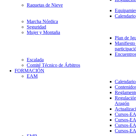
Raquetas de Nieve
Equipamien
Calendario
Marcha Nórdica
Seguridad
Mujer y Montaña
Plan de Ig
Manifiesto 
participaci
Encuentros
Escalada
Comité Técnico de Árbitros
FORMACIÓN
EAM
Calendario
Contenidos
Reglament
Regulación
Aragón
Actualizac
Cursos-E
Cursos-E
Cursos-E
Cursos-E