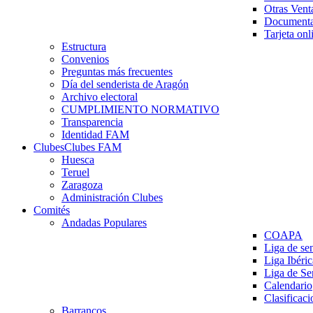
Otras Vent
Documenta
Tarjeta onl
Estructura
Convenios
Preguntas más frecuentes
Día del senderista de Aragón
Archivo electoral
CUMPLIMIENTO NORMATIVO
Transparencia
Identidad FAM
Clubes
Clubes FAM
Huesca
Teruel
Zaragoza
Administración Clubes
Comités
Andadas Populares
COAPA
Liga de se
Liga Ibéri
Liga de S
Calendario
Clasificaci
Barrancos