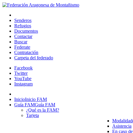
Senderos
Refugios
Documentos
Contactar
Buscar
Federate
Contratación
Carpeta del federado
Facebook
Twitter
YouTube
Instagram
Inicio
Inicio FAM
Guía FAM
Guía FAM
¿Qué es la FAM?
Tarjeta
Modalidad
Asistencia
En caso de