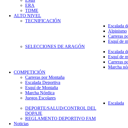
EMB
ERA
TDME
ALTO NIVEL
TECNIFICACIÓN
Escalada d
Alpinismo
Carreras p
Esquí de 
SELECCIONES DE ARAGÓN
Escalada d
Esquí de 
Carreras p
Marcha nó
COMPETICIÓN
Carreras por Montaña
Escalada Deportiva
Esquí de Montaña
Marcha Nórdica
Juegos Escolares
Escalada
DEPORTE/SALUD/CONTROL DEL
DOPAJE
REGLAMENTO DEPORTIVO FAM
Noticias