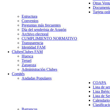
Otras Vent
Documenta
Tarjeta onl
Estructura
Convenios
Preguntas más frecuentes
Día del senderista de Aragón
Archivo electoral
CUMPLIMIENTO NORMATIVO
Transparencia
Identidad FAM
Clubes
Clubes FAM
Huesca
Teruel
Zaragoza
Administración Clubes
Comités
Andadas Populares
COAPA
Liga de se
Liga Ibéri
Liga de S
Calendario
Clasificaci
Barrancos