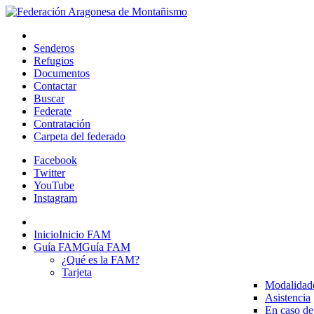
Senderos
Refugios
Documentos
Contactar
Buscar
Federate
Contratación
Carpeta del federado
Facebook
Twitter
YouTube
Instagram
Inicio
Inicio FAM
Guía FAM
Guía FAM
¿Qué es la FAM?
Tarjeta
Modalidad
Asistencia
En caso de