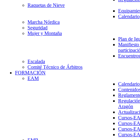
Raquetas de Nieve
Equipamien
Calendario
Marcha Nórdica
Seguridad
Mujer y Montaña
Plan de Ig
Manifiesto 
participaci
Encuentros
Escalada
Comité Técnico de Árbitros
FORMACIÓN
EAM
Calendario
Contenidos
Reglament
Regulación
Aragón
Actualizac
Cursos-E
Cursos-E
Cursos-E
Cursos-E