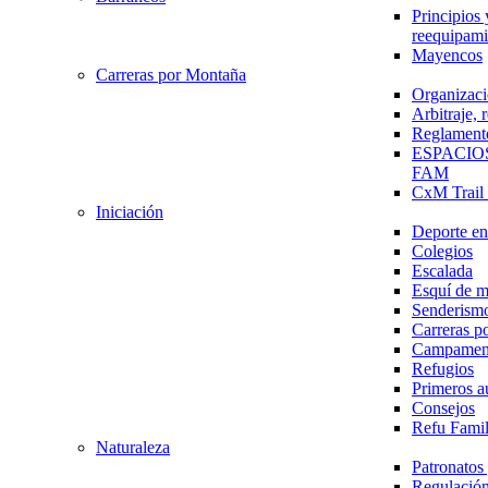
Principios 
reequipami
Mayencos
Carreras por Montaña
Organizaci
Arbitraje,
Reglament
ESPACIO
FAM
CxM Trai
Iniciación
Deporte en 
Colegios
Escalada
Esquí de 
Senderism
Carreras p
Campamen
Refugios
Primeros a
Consejos
Refu Fami
Naturaleza
Patronato
Regulación