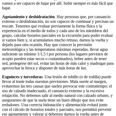
vamos a ser capaces de bajar por allí. Subir siempre es más fácil que
bajar.
Agotamiento y deshidratación
. Hay personas que, por cansancio
extremo o deshidratación, no son capaces de continuar y precisan un
rescate. Tenemos que evaluar previamente la forma física y la
experiencia en el medio de todos y cada uno de los miembros del
grupo, calcular horarios parciales en la excursión para poder evaluar
si vamos bien y, si acumulamos mucho retraso, darnos la vuelta y
dejarlo para otra ocasión. Hay que conocer la previsión
meteorológica y las temperaturas máximas esperadas, llevar agua
suficiente un mínimo 1/1,5 l por persona (los lugares previstos de
acopio pueden estar secos o contaminados), beber antes de tener
sed, protegerse del sol, evitar las horas de más calor y madrugar para
aprovechar la fresca y disponer de más horas de luz.
Esguinces y torceduras
. Una lesión de tobillo (o de rodilla) puede
llevar al traste todas nuestras previsiones. Mala suerte al margen,
evitaremos las tres causas que suelen provocar este contratiempo: el
uso de calzado inadecuado, el cansancio extremo y la excesiva
relajación. No debemos salir al medio natural con calzado urbano, y
asegurarnos de que la suela tiene un buen dibujo que nos evite
resbalones. Una correcta hidratación y alimentación evitará junto
con el cálculo de horarios totales y parciales, nos permitirá prevenir
ese agotamiento y valorar si debemos darnos la vuelta antes de