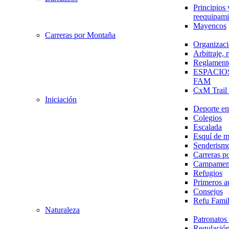
Principios 
reequipami
Mayencos
Carreras por Montaña
Organizaci
Arbitraje,
Reglament
ESPACIO
FAM
CxM Trai
Iniciación
Deporte en 
Colegios
Escalada
Esquí de 
Senderism
Carreras p
Campamen
Refugios
Primeros a
Consejos
Refu Fami
Naturaleza
Patronato
Regulación