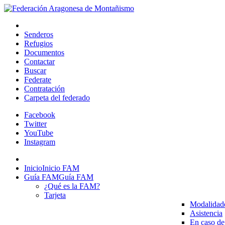
Senderos
Refugios
Documentos
Contactar
Buscar
Federate
Contratación
Carpeta del federado
Facebook
Twitter
YouTube
Instagram
Inicio
Inicio FAM
Guía FAM
Guía FAM
¿Qué es la FAM?
Tarjeta
Modalidad
Asistencia
En caso de