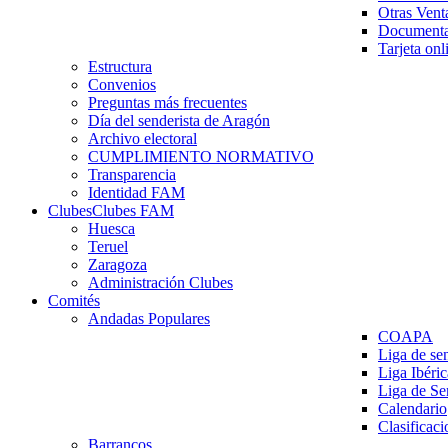
Otras Vent
Documenta
Tarjeta onl
Estructura
Convenios
Preguntas más frecuentes
Día del senderista de Aragón
Archivo electoral
CUMPLIMIENTO NORMATIVO
Transparencia
Identidad FAM
Clubes
Clubes FAM
Huesca
Teruel
Zaragoza
Administración Clubes
Comités
Andadas Populares
COAPA
Liga de se
Liga Ibéri
Liga de S
Calendario
Clasificaci
Barrancos