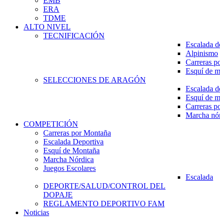
EMB
ERA
TDME
ALTO NIVEL
TECNIFICACIÓN
Escalada d
Alpinismo
Carreras p
Esquí de 
SELECCIONES DE ARAGÓN
Escalada d
Esquí de 
Carreras p
Marcha nó
COMPETICIÓN
Carreras por Montaña
Escalada Deportiva
Esquí de Montaña
Marcha Nórdica
Juegos Escolares
Escalada
DEPORTE/SALUD/CONTROL DEL
DOPAJE
REGLAMENTO DEPORTIVO FAM
Noticias