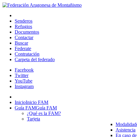
Senderos
Refugios
Documentos
Contactar
Buscar
Federate
Contratación
Carpeta del federado
Facebook
Twitter
YouTube
Instagram
Inicio
Inicio FAM
Guía FAM
Guía FAM
¿Qué es la FAM?
Tarjeta
Modalidad
Asistencia
En caso de