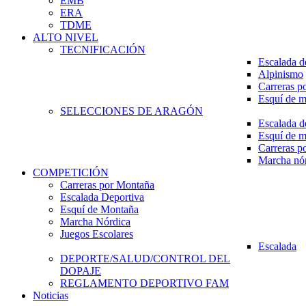
EMB
ERA
TDME
ALTO NIVEL
TECNIFICACIÓN
Escalada d
Alpinismo
Carreras p
Esquí de 
SELECCIONES DE ARAGÓN
Escalada d
Esquí de 
Carreras p
Marcha nó
COMPETICIÓN
Carreras por Montaña
Escalada Deportiva
Esquí de Montaña
Marcha Nórdica
Juegos Escolares
Escalada
DEPORTE/SALUD/CONTROL DEL
DOPAJE
REGLAMENTO DEPORTIVO FAM
Noticias