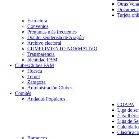
Otras Vent
Documenta
Tarjeta onl
Estructura
Convenios
Preguntas más frecuentes
Día del senderista de Aragón
Archivo electoral
CUMPLIMIENTO NORMATIVO
Transparencia
Identidad FAM
Clubes
Clubes FAM
Huesca
Teruel
Zaragoza
Administración Clubes
Comités
Andadas Populares
COAPA
Liga de se
Liga Ibéri
Liga de S
Calendario
Clasificaci
Barrancos