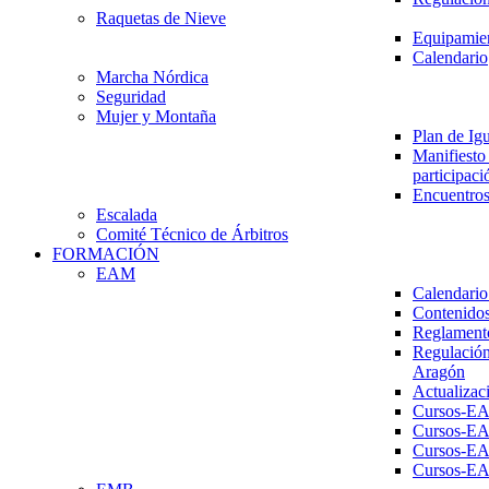
Raquetas de Nieve
Equipamien
Calendario
Marcha Nórdica
Seguridad
Mujer y Montaña
Plan de Ig
Manifiesto 
participaci
Encuentros
Escalada
Comité Técnico de Árbitros
FORMACIÓN
EAM
Calendario
Contenidos
Reglament
Regulación
Aragón
Actualizac
Cursos-E
Cursos-E
Cursos-E
Cursos-E