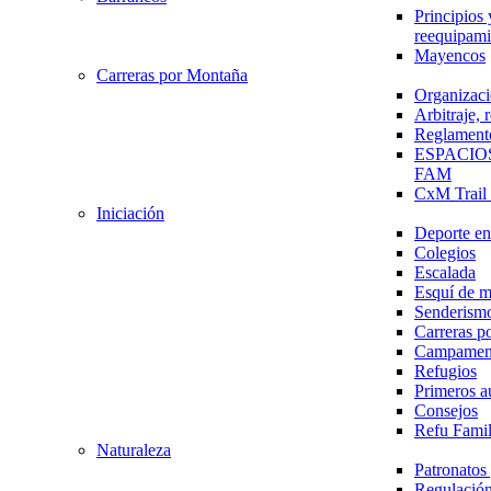
Principios 
reequipami
Mayencos
Carreras por Montaña
Organizaci
Arbitraje,
Reglament
ESPACIO
FAM
CxM Trai
Iniciación
Deporte en 
Colegios
Escalada
Esquí de 
Senderism
Carreras p
Campamen
Refugios
Primeros a
Consejos
Refu Fami
Naturaleza
Patronato
Regulación