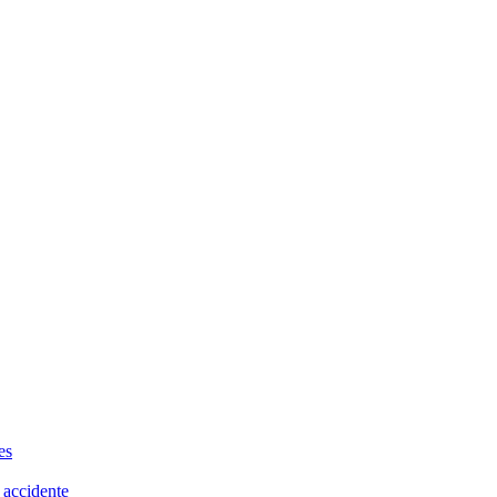
es
 accidente