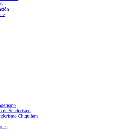
ajas
ción
ine
nderismo
ca de Senderismo
enderismo Chiquifam
ones