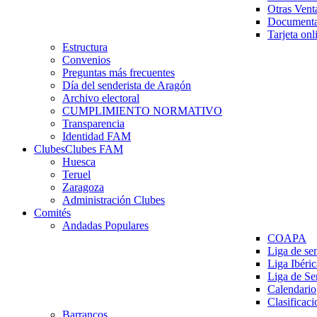
Otras Vent
Documenta
Tarjeta onl
Estructura
Convenios
Preguntas más frecuentes
Día del senderista de Aragón
Archivo electoral
CUMPLIMIENTO NORMATIVO
Transparencia
Identidad FAM
Clubes
Clubes FAM
Huesca
Teruel
Zaragoza
Administración Clubes
Comités
Andadas Populares
COAPA
Liga de se
Liga Ibéri
Liga de S
Calendario
Clasificaci
Barrancos