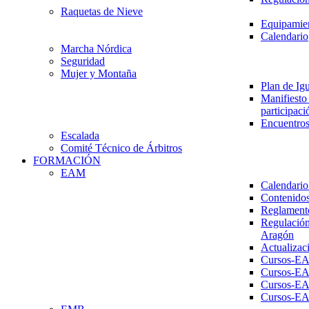
Raquetas de Nieve
Equipamien
Calendario
Marcha Nórdica
Seguridad
Mujer y Montaña
Plan de Ig
Manifiesto 
participaci
Encuentros
Escalada
Comité Técnico de Árbitros
FORMACIÓN
EAM
Calendario
Contenidos
Reglament
Regulación
Aragón
Actualizac
Cursos-E
Cursos-E
Cursos-E
Cursos-E