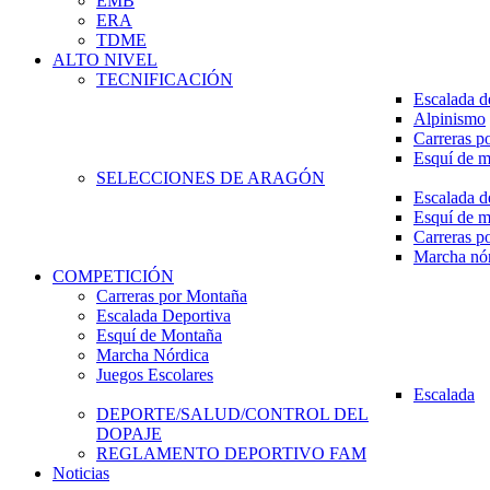
EMB
ERA
TDME
ALTO NIVEL
TECNIFICACIÓN
Escalada d
Alpinismo
Carreras p
Esquí de 
SELECCIONES DE ARAGÓN
Escalada d
Esquí de 
Carreras p
Marcha nó
COMPETICIÓN
Carreras por Montaña
Escalada Deportiva
Esquí de Montaña
Marcha Nórdica
Juegos Escolares
Escalada
DEPORTE/SALUD/CONTROL DEL
DOPAJE
REGLAMENTO DEPORTIVO FAM
Noticias