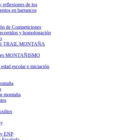
y reflexiones de los
entos en barrancos
ón de Competiciones
 recorridos y homologación
o
S TRAIL MONTAÑA
l es MONTAÑISMO
edad escolar e iniciación
montaña
o
or montaña
tos
uxilios
ly
s y ENP
 Escalada