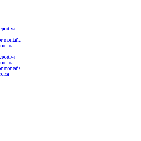
eportiva
or montaña
montaña
eportiva
montaña
or montaña
rdica