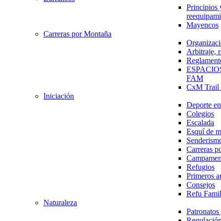
Principios 
reequipami
Mayencos
Carreras por Montaña
Organizaci
Arbitraje,
Reglament
ESPACIO
FAM
CxM Trai
Iniciación
Deporte en 
Colegios
Escalada
Esquí de 
Senderism
Carreras p
Campamen
Refugios
Primeros a
Consejos
Refu Fami
Naturaleza
Patronato
Regulación