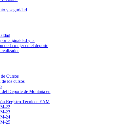
to y seguridad
ualdad
por la igualdad y la
ón de la mujer en el deporte
 realizados
 de Cursos
 de los cursos
o
 del Deporte de Montaña en
ión Registro Técnicos EAM
AM-22
AM-23
AM-24
AM-25