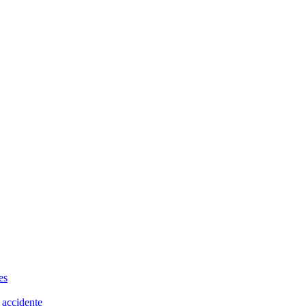
es
 accidente