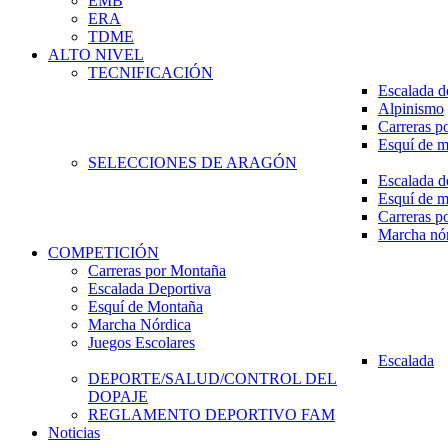
EMB
ERA
TDME
ALTO NIVEL
TECNIFICACIÓN
Escalada d
Alpinismo
Carreras p
Esquí de 
SELECCIONES DE ARAGÓN
Escalada d
Esquí de 
Carreras p
Marcha nó
COMPETICIÓN
Carreras por Montaña
Escalada Deportiva
Esquí de Montaña
Marcha Nórdica
Juegos Escolares
Escalada
DEPORTE/SALUD/CONTROL DEL
DOPAJE
REGLAMENTO DEPORTIVO FAM
Noticias