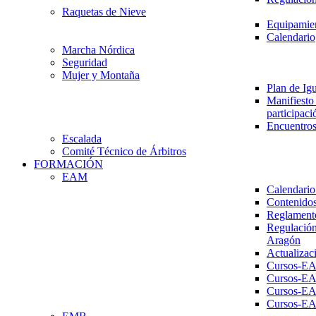
Raquetas de Nieve
Equipamien
Calendario
Marcha Nórdica
Seguridad
Mujer y Montaña
Plan de Ig
Manifiesto 
participaci
Encuentros
Escalada
Comité Técnico de Árbitros
FORMACIÓN
EAM
Calendario
Contenidos
Reglament
Regulación
Aragón
Actualizac
Cursos-E
Cursos-E
Cursos-E
Cursos-E