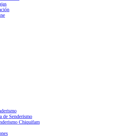
ajas
ción
ine
nderismo
ca de Senderismo
enderismo Chiquifam
ones