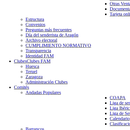
Otras Vent
Documenta
Tarjeta onl
Estructura
Convenios
Preguntas más frecuentes
Día del senderista de Aragón
Archivo electoral
CUMPLIMIENTO NORMATIVO
Transparencia
Identidad FAM
Clubes
Clubes FAM
Huesca
Teruel
Zaragoza
Administración Clubes
Comités
Andadas Populares
COAPA
Liga de se
Liga Ibéri
Liga de S
Calendario
Clasificaci
Barrancos