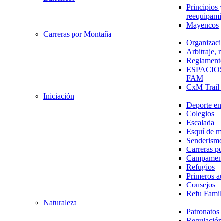
Principios 
reequipami
Mayencos
Carreras por Montaña
Organizaci
Arbitraje,
Reglament
ESPACIO
FAM
CxM Trai
Iniciación
Deporte en 
Colegios
Escalada
Esquí de 
Senderism
Carreras p
Campamen
Refugios
Primeros a
Consejos
Refu Fami
Naturaleza
Patronato
Regulación