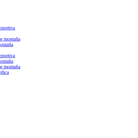
eportiva
or montaña
montaña
eportiva
montaña
or montaña
rdica