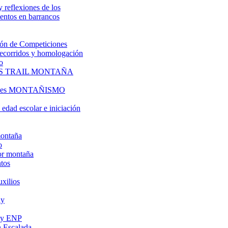
y reflexiones de los
entos en barrancos
ón de Competiciones
 recorridos y homologación
o
S TRAIL MONTAÑA
l es MONTAÑISMO
edad escolar e iniciación
montaña
o
or montaña
tos
uxilios
ly
s y ENP
 Escalada