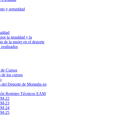
to y seguridad
ualdad
por la igualdad y la
ón de la mujer en el deporte
 realizados
 de Cursos
 de los cursos
o
 del Deporte de Montaña en
ión Registro Técnicos EAM
AM-22
AM-23
AM-24
AM-25