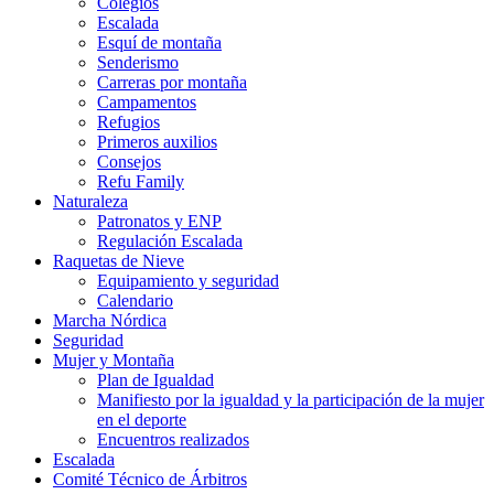
Colegios
Escalada
Esquí de montaña
Senderismo
Carreras por montaña
Campamentos
Refugios
Primeros auxilios
Consejos
Refu Family
Naturaleza
Patronatos y ENP
Regulación Escalada
Raquetas de Nieve
Equipamiento y seguridad
Calendario
Marcha Nórdica
Seguridad
Mujer y Montaña
Plan de Igualdad
Manifiesto por la igualdad y la participación de la mujer
en el deporte
Encuentros realizados
Escalada
Comité Técnico de Árbitros