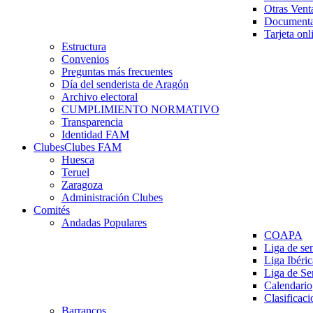
Otras Vent
Documenta
Tarjeta onl
Estructura
Convenios
Preguntas más frecuentes
Día del senderista de Aragón
Archivo electoral
CUMPLIMIENTO NORMATIVO
Transparencia
Identidad FAM
Clubes
Clubes FAM
Huesca
Teruel
Zaragoza
Administración Clubes
Comités
Andadas Populares
COAPA
Liga de se
Liga Ibéri
Liga de S
Calendario
Clasificaci
Barrancos