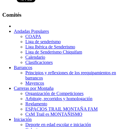
Comités
Andadas Populares
COAPA
Liga de senderismo
Liga Ibérica de Senderismo
Liga de Senderismo Chiquifam
Calendario
Clasificaciones
Barrancos
Principios y reflexiones de los reequipamientos en
barrancos
Mayencos
Carreras por Montaña
Organización de Competiciones
Arbitraje, recorridos y homologación
Reglamento
ESPACIOS TRAIL MONTAÑA FAM
CxM Trail es MONTAÑISMO
Iniciación
Deporte en edad escolar e iniciación