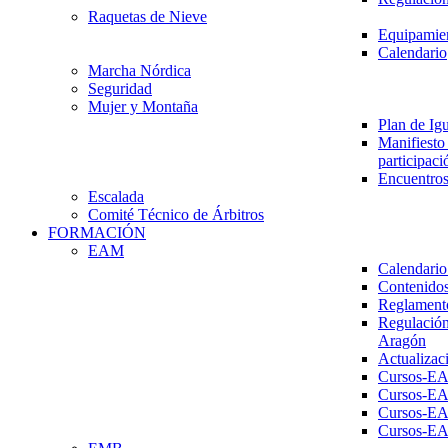
Raquetas de Nieve
Equipamien
Calendario
Marcha Nórdica
Seguridad
Mujer y Montaña
Plan de Ig
Manifiesto 
participaci
Encuentros
Escalada
Comité Técnico de Árbitros
FORMACIÓN
EAM
Calendario
Contenidos
Reglament
Regulación
Aragón
Actualizac
Cursos-E
Cursos-E
Cursos-E
Cursos-E