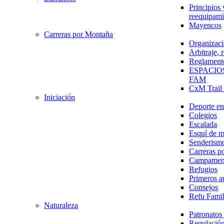
Principios 
reequipami
Mayencos
Carreras por Montaña
Organizaci
Arbitraje,
Reglament
ESPACIO
FAM
CxM Trai
Iniciación
Deporte en 
Colegios
Escalada
Esquí de 
Senderism
Carreras p
Campamen
Refugios
Primeros a
Consejos
Refu Fami
Naturaleza
Patronato
Regulación