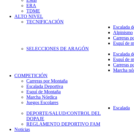
EMB
ERA
TDME
ALTO NIVEL
TECNIFICACIÓN
Escalada d
Alpinismo
Carreras p
Esquí de 
SELECCIONES DE ARAGÓN
Escalada d
Esquí de 
Carreras p
Marcha nó
COMPETICIÓN
Carreras por Montaña
Escalada Deportiva
Esquí de Montaña
Marcha Nórdica
Juegos Escolares
Escalada
DEPORTE/SALUD/CONTROL DEL
DOPAJE
REGLAMENTO DEPORTIVO FAM
Noticias