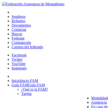
Senderos
Refugios
Documentos
Contactar
Buscar
Federate
Contratación
Carpeta del federado
Facebook
Twitter
YouTube
Instagram
Inicio
Inicio FAM
Guía FAM
Guía FAM
¿Qué es la FAM?
Tarjeta
Modalidad
Asistencia
En caso de