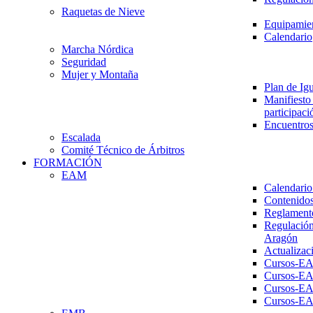
Raquetas de Nieve
Equipamien
Calendario
Marcha Nórdica
Seguridad
Mujer y Montaña
Plan de Ig
Manifiesto 
participaci
Encuentros
Escalada
Comité Técnico de Árbitros
FORMACIÓN
EAM
Calendario
Contenidos
Reglament
Regulación
Aragón
Actualizac
Cursos-E
Cursos-E
Cursos-E
Cursos-E