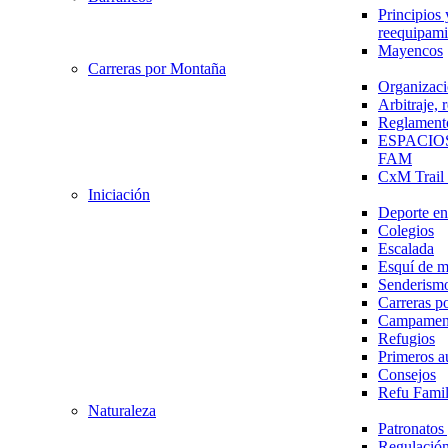
Principios 
reequipami
Mayencos
Carreras por Montaña
Organizaci
Arbitraje,
Reglament
ESPACIO
FAM
CxM Trai
Iniciación
Deporte en 
Colegios
Escalada
Esquí de 
Senderism
Carreras p
Campamen
Refugios
Primeros a
Consejos
Refu Fami
Naturaleza
Patronato
Regulación