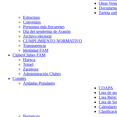
Otras Vent
Documenta
Tarjeta onl
Estructura
Convenios
Preguntas más frecuentes
Día del senderista de Aragón
Archivo electoral
CUMPLIMIENTO NORMATIVO
Transparencia
Identidad FAM
Clubes
Clubes FAM
Huesca
Teruel
Zaragoza
Administración Clubes
Comités
Andadas Populares
COAPA
Liga de se
Liga Ibéri
Liga de S
Calendario
Clasificaci
Barrancos