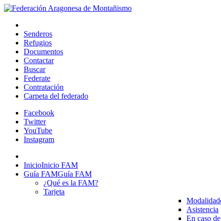
Senderos
Refugios
Documentos
Contactar
Buscar
Federate
Contratación
Carpeta del federado
Facebook
Twitter
YouTube
Instagram
Inicio
Inicio FAM
Guía FAM
Guía FAM
¿Qué es la FAM?
Tarjeta
Modalidad
Asistencia
En caso de