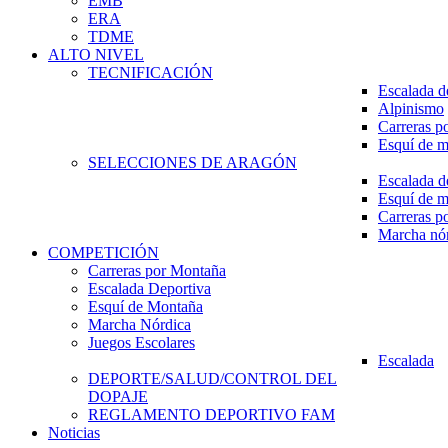
EMB
ERA
TDME
ALTO NIVEL
TECNIFICACIÓN
Escalada d
Alpinismo
Carreras p
Esquí de 
SELECCIONES DE ARAGÓN
Escalada d
Esquí de 
Carreras p
Marcha nó
COMPETICIÓN
Carreras por Montaña
Escalada Deportiva
Esquí de Montaña
Marcha Nórdica
Juegos Escolares
Escalada
DEPORTE/SALUD/CONTROL DEL
DOPAJE
REGLAMENTO DEPORTIVO FAM
Noticias