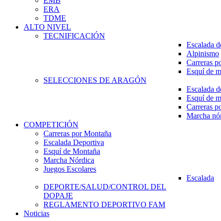
EMB
ERA
TDME
ALTO NIVEL
TECNIFICACIÓN
Escalada d
Alpinismo
Carreras p
Esquí de 
SELECCIONES DE ARAGÓN
Escalada d
Esquí de 
Carreras p
Marcha nó
COMPETICIÓN
Carreras por Montaña
Escalada Deportiva
Esquí de Montaña
Marcha Nórdica
Juegos Escolares
Escalada
DEPORTE/SALUD/CONTROL DEL
DOPAJE
REGLAMENTO DEPORTIVO FAM
Noticias