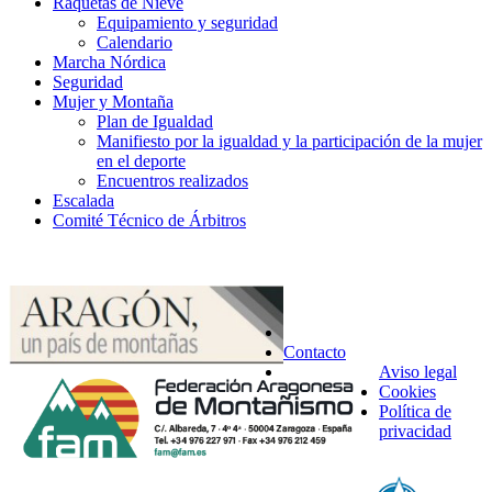
Raquetas de Nieve
Equipamiento y seguridad
Calendario
Marcha Nórdica
Seguridad
Mujer y Montaña
Plan de Igualdad
Manifiesto por la igualdad y la participación de la mujer
en el deporte
Encuentros realizados
Escalada
Comité Técnico de Árbitros
Contacto
Aviso legal
Cookies
Política de
privacidad