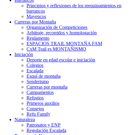
Barrancos
Principios y reflexiones de los reequipamientos en
barrancos
Mayencos
Carreras por Montaña
Organización de Competiciones
Arbitraje, recorridos y homologación
Reglamento
ESPACIOS TRAIL MONTAÑA FAM
CxM Trail es MONTAÑISMO
Iniciación
Deporte en edad escolar e iniciación
Colegios
Escalada
Esquí de montaña
Senderismo
Carreras por montaña
Campamentos
Refugios
Primeros auxilios
Consejos
Refu Family
Naturaleza
Patronatos y ENP
Regulación Escalada