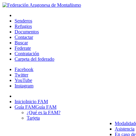
Senderos
Refugios
Documentos
Contactar
Buscar
Federate
Contratación
Carpeta del federado
Facebook
Twitter
YouTube
Instagram
Inicio
Inicio FAM
Guía FAM
Guía FAM
¿Qué es la FAM?
Tarjeta
Modalidad
Asistencia
En caso de