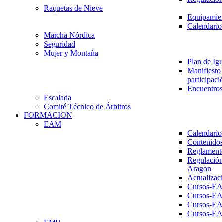
Raquetas de Nieve
Equipamien
Calendario
Marcha Nórdica
Seguridad
Mujer y Montaña
Plan de Ig
Manifiesto 
participaci
Encuentros
Escalada
Comité Técnico de Árbitros
FORMACIÓN
EAM
Calendario
Contenidos
Reglament
Regulación
Aragón
Actualizac
Cursos-E
Cursos-E
Cursos-E
Cursos-E