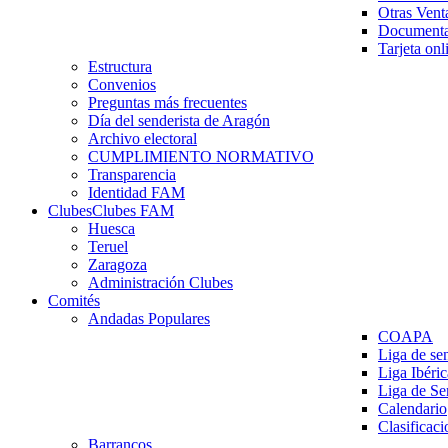
Otras Vent
Documenta
Tarjeta onl
Estructura
Convenios
Preguntas más frecuentes
Día del senderista de Aragón
Archivo electoral
CUMPLIMIENTO NORMATIVO
Transparencia
Identidad FAM
Clubes
Clubes FAM
Huesca
Teruel
Zaragoza
Administración Clubes
Comités
Andadas Populares
COAPA
Liga de se
Liga Ibéri
Liga de S
Calendario
Clasificaci
Barrancos