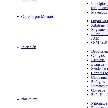
Principios 
reequipami
Mayencos
Carreras por Montaña
Organizaci
Arbitraje,
Reglament
ESPACIO
FAM
CxM Trai
Iniciación
Deporte en 
Colegios
Escalada
Esquí de 
Senderism
Carreras p
Campamen
Refugios
Primeros a
Consejos
Refu Fami
Naturaleza
Patronato
Regulación